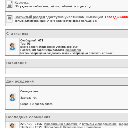
Курилка
Обсуждение любых тем, сайтов, событий, погоды и т.д.
Закрытый раздел
*Доступна участникам, имеющим
3
звезды мин
Только для избранных. У кого количество звёзд больше 3-х
Статистика
Сообщений:
673
Тем:
55
Всего зарегистрировано участников:
169
Последним зарегистрировался:
magadanki
Гостям
запрещено
создавать темы и
запрещено
отвечать в темах
Навигация
Дни рождения
Сегодня: нет.
Завтра: нет.
Скоро: Не предвидится.
Последние сообщения
22.07.20 - 21:37:
Информация о форуме
->
Отзывы и предложения
-
magad
16.05.20 - 15:20:
Фольклор
->
Студенческие
-
magadanki
.