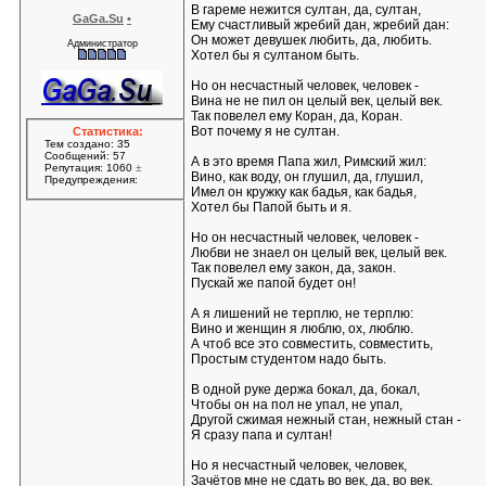
В гареме нежится султан, да, султан,
GaGa.Su
•
Ему счастливый жребий дан, жребий дан:
Он может девушек любить, да, любить.
Администратор
Хотел бы я султаном быть.
Но он несчастный человек, человек -
Вина не не пил он целый век, целый век.
Так повелел ему Коран, да, Коран.
Вот почему я не султан.
Статистика:
Тем создано: 35
Сообщений: 57
А в это время Папа жил, Римский жил:
Репутация: 1060
±
Вино, как воду, он глушил, да, глушил,
Предупреждения:
Имел он кружку как бадья, как бадья,
Хотел бы Папой быть и я.
Но он несчастный человек, человек -
Любви не знаел он целый век, целый век.
Так повелел ему закон, да, закон.
Пускай же папой будет он!
А я лишений не терплю, не терплю:
Вино и женщин я люблю, ох, люблю.
А чтоб все это совместить, совместить,
Простым студентом надо быть.
В одной руке держа бокал, да, бокал,
Чтобы он на пол не упал, не упал,
Другой сжимая нежный стан, нежный стан -
Я сразу папа и султан!
Но я несчастный человек, человек,
Зачётов мне не сдать во век, да, во век.