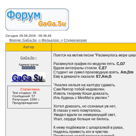
Сегодня: 08.08.2026 - 09:36:49
Форум: GaGa.Su
-> Фольклор ->
Студенческие
Автор
Поется на мотив песни "Раскинулось море шир
GaGa.Su
•
Раскинулся график по модулю пять.
C,G7
Администратор
Вдали интегралы стояли.
C,E7
Студент не сумел производную взять.
Am,Dm
Ему в деканате сказали:
E7,Am,G
"Анализ нельзя на халтуру сдавать.
Сам Ректор тобой недоволен.
Статистика:
Тем создано: 35
Изволь теорему Коши доказать,
Сообщений: 57
Иль будешь с МехМата уволен."
Репутация: 1060
±
Предупреждения:
Хотел доказать, но сознанья уж нет,
В глазах у него помутилось.
Увидел вдали он немеркнущий свет,
Упал, сердце больше не билось.
К нему подбежали с шпаргалкой в руках,
Надеясь привесть его в чувство.