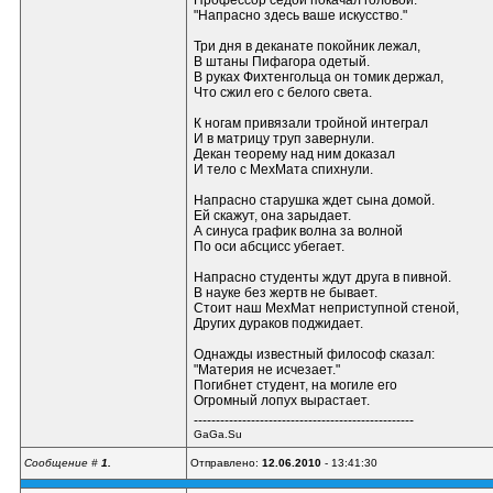
Профессор седой покачал головой:
"Напрасно здесь ваше искусство."
Три дня в деканате покойник лежал,
В штаны Пифагора одетый.
В руках Фихтенгольца он томик держал,
Что сжил его с белого света.
К ногам привязали тройной интеграл
И в матрицу труп завернули.
Декан теорему над ним доказал
И тело с МехМата спихнули.
Напрасно старушка ждет сына домой.
Ей скажут, она зарыдает.
А синуса график волна за волной
По оси абсцисс убегает.
Напрасно студенты ждут друга в пивной.
В науке без жертв не бывает.
Стоит наш МехМат неприступной стеной,
Других дураков поджидает.
Однажды известный философ сказал:
"Материя не исчезает."
Погибнет студент, на могиле его
Огромный лопух вырастает.
--------------------------------------------------
GaGa.Su
Сообщение #
1.
Отправлено:
12.06.2010
- 13:41:30