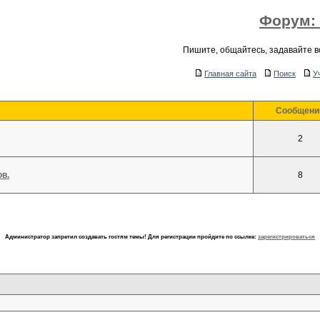
Форум:
Пишите, общайтесь, задавайте 
Главная сайта
Поиск
У
Cообщени
2
в.
8
Администратор запретил создавать гостям темы! Для регистрации пройдите по ссылке:
зарегистрироваться