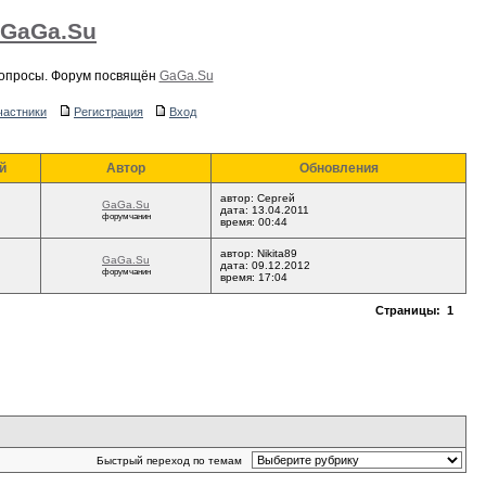
 GaGa.Su
вопросы. Форум посвящён
GaGa.Su
частники
Регистрация
Вход
й
Автор
Обновления
автор: Сергей
GaGa.Su
дата: 13.04.2011
форумчанин
время: 00:44
автор: Nikita89
GaGa.Su
дата: 09.12.2012
форумчанин
время: 17:04
Страницы:
1
Быстрый переход по темам