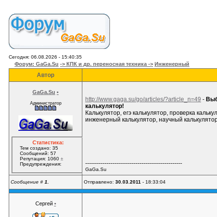
Сегодня: 06.08.2026 - 15:40:35
Форум: GaGa.Su
-> КПК и др. переносная техника ->
Инженерный
Автор
GaGa.Su
•
http://www.gaga.su/go/articles/?article_n=49
-
Выб
Администратор
калькулятор!
Калькулятор, егэ калькулятор, проверка кальку
инженерный калькулятор, научный калькулято
Статистика:
Тем создано: 35
Сообщений: 57
Репутация: 1060
±
--------------------------------------------------
Предупреждения:
GaGa.Su
Сообщение #
1.
Отправлено:
30.03.2011
- 18:33:04
Сергей
•