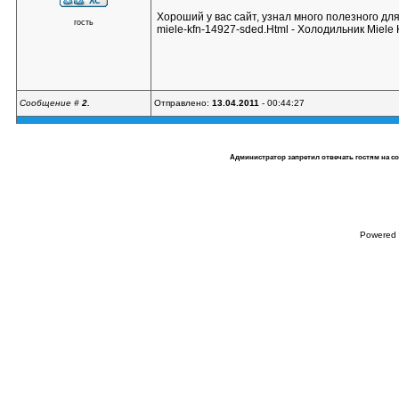
Хороший у вас сайт, узнал много полезного для с
гость
miele-kfn-14927-sded.Html - Холодильник Miel
Сообщение #
2.
Отправлено:
13.04.2011
- 00:44:27
Администратор запретил отвечать гостям на с
Powered