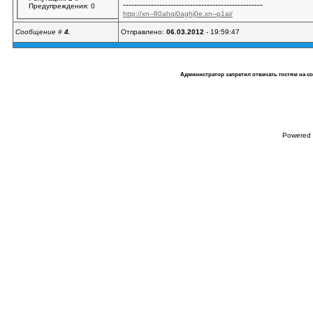
--------------------------------------------------
Предупреждения: 0
http://xn--80ahqi0aghj0e.xn--p1ai/
Сообщение #
4.
Отправлено:
06.03.2012
- 19:59:47
Администратор запретил отвечать гостям на с
Powered