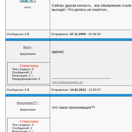
Сейчас другая нопасть... все обьявления ста
гость
выходят. Что делать не понятно...
Сообщение #
2.
Отправлено:
07.11.2009
- 22:59:50
Ilnur
•
мдяяя)
форумчанин
Статистика:
Тем создано: 0
Сообщений: 2
Репутация: 2
±
--------------------------------------------------
Предупреждения: 0
http://www.lastvideo.ru/
Сообщение #
3.
Отправлено:
14.02.2012
- 15:50:07
Ильнурик77
•
что такое прокломация??
форумчанин
Статистика:
Тем создано: 0
Сообщений: 2
Репутация: 2
±