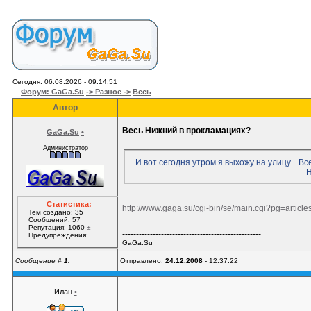
Сегодня: 06.08.2026 - 09:14:51
Форум: GaGa.Su
-> Разное ->
Весь
Автор
Весь Нижний в прокламациях?
GaGa.Su
•
Администратор
И вот сегодня утром я выхожу на улицу...
Н
Статистика:
http://www.gaga.su/cgi-bin/se/main.cgi?pg=artic
Тем создано: 35
Сообщений: 57
Репутация: 1060
±
--------------------------------------------------
Предупреждения:
GaGa.Su
Сообщение #
1.
Отправлено:
24.12.2008
- 12:37:22
Илан
•