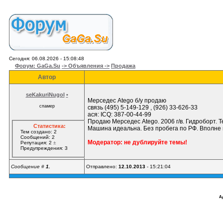
Сегодня: 06.08.2026 - 15:08:48
Форум: GaGa.Su
-> Объявления ->
Продажа
Автор
seKakuriNugol
•
Мерседес Atego б/у продаю
спамер
связь (495) 5-149-129 , (926) 33-626-33
ася: ICQ: 387-00-44-99
Продаю Мерседес Atego. 2006 г/в. Гидроборт. Те
Статистика:
Машина идеальна. Без пробега по РФ. Вполне 
Тем создано: 2
Сообщений: 2
Модератор: не дублируйте темы!
Репутация: 2
±
Предупреждения: 3
Сообщение #
1.
Отправлено:
12.10.2013
- 15:21:04
А