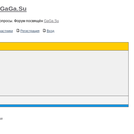
 GaGa.Su
вопросы. Форум посвящён
GaGa.Su
частники
Регистрация
Вход
ся