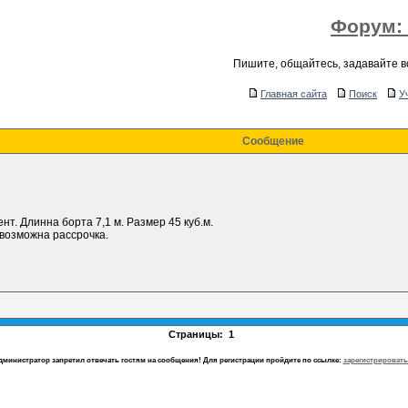
Форум:
Пишите, общайтесь, задавайте 
Главная сайта
Поиск
У
Сообщение
нт. Длинна борта 7,1 м. Размер 45 куб.м.
возможна рассрочка.
Страницы:
1
дминистратор запретил отвечать гостям на сообщения! Для регистрации пройдите по ссылке:
зарегистрировать