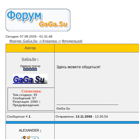
Сегодня: 07.08.2026 - 01:31:48
Форум: GaGa.Su
-> Курилка ->
Флудильня!
Автор
GaGa.Su
•
Администратор
Здесь можете общаться!
Статистика:
Тем создано: 35
Сообщений: 57
Репутация: 1060
±
--------------------------------------------------
Предупреждения:
GaGa.Su
Сообщение #
1.
Отправлено:
13.11.2008
- 12:30:54
ALEXANDER
•