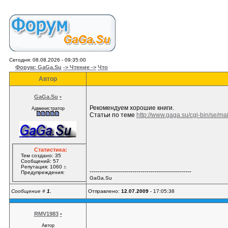
Сегодня: 08.08.2026 - 09:35:00
Форум: GaGa.Su
-> Чтение ->
Что
Автор
GaGa.Su
•
Рекомендуем хорошие книги.
Администратор
Статьи по теме
http://www.gaga.su/cgi-bin/se/ma
Статистика:
Тем создано: 35
Сообщений: 57
Репутация: 1060
±
--------------------------------------------------
Предупреждения:
GaGa.Su
Сообщение #
1.
Отправлено:
12.07.2009
- 17:05:38
RMV1983
•
Автор