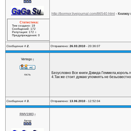
http://bormor.livejournal.com/86540.html
- Книжку
Статистика:
Тем создано: 19
Сообщений: 172
Репутация: 172
±
Предупреждения: 0
Сообщение #
2.
Отправлено:
26.03.2010
- 20:36:07
Vertego
•
Безусловно Все книги Дэвида Геммела,король 
гость
4.Так же стоит думаю упомнять не безызвестн
Сообщение #
3.
Отправлено:
13.06.2010
- 12:52:04
RMV1983
•
Автор