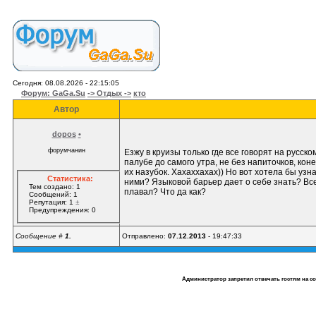
Сегодня: 08.08.2026 - 22:15:05
Форум: GaGa.Su
-> Отдых ->
кто
Автор
dopos
•
форумчанин
Езжу в круизы только где все говорят на русско
палубе до самого утра, не без напиточков, ко
их назубок. Хахаххахах)) Но вот хотела бы узна
Статистика:
ними? Языковой барьер дает о себе знать? Все
Тем создано: 1
плавал? Что да как?
Сообщений: 1
Репутация: 1
±
Предупреждения: 0
Сообщение #
1.
Отправлено:
07.12.2013
- 19:47:33
Администратор запретил отвечать гостям на с