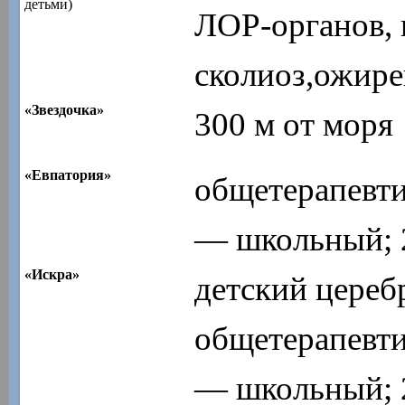
детьми)
ЛОР-органов, 
сколиоз,ожире
«Звездочка»
300 м от моря
«Евпатория»
общетерапевти
— школьный; 2
«Искра»
детский цереб
общетерапевти
— школьный; 2