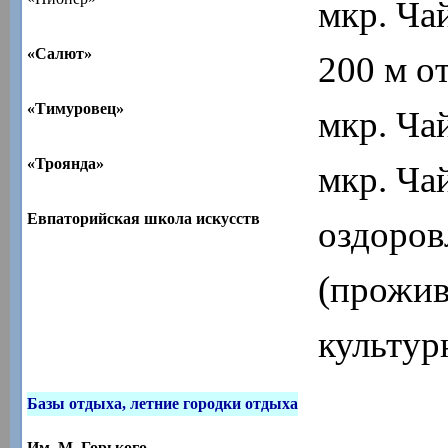
мкр. Ча
«Салют»
200 м о
«Тимуровец»
мкр. Ча
«Троянда»
мкр. Ча
Евпаторийская школа искусств
оздоров
(прожив
культур
Базы отдыха, летние городки отдыха
Им. М. Горького