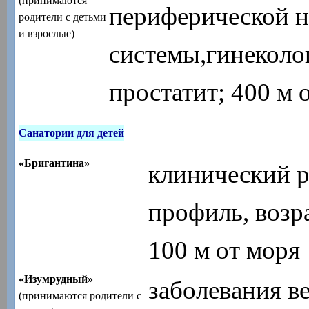
(принимаются
периферической 
родители с детьми
и взрослые)
системы,гинеколо
простатит; 400 м 
Санатории для детей
«Бригантина»
клинический 
профиль, возра
100 м от моря
«Изумрудный»
заболевания в
(принимаются родители с