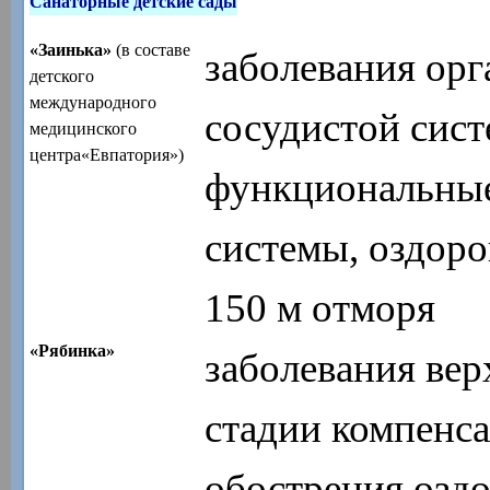
Санаторные детские сады
«Заинька»
(в составе
заболевания орг
детского
международного
сосудистой сист
медицинского
центра«Евпатория»)
функциональны
системы, оздоров
150 м отморя
«Рябинка»
заболевания вер
стадии компенс
обострения,оздо