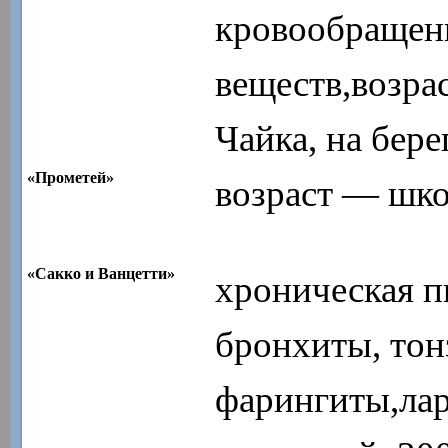
кровообращен
веществ,возра
Чайка, на бере
«Прометей»
возраст — шко
«Сакко и Ванцетти»
хроническая п
бронхиты, тон
фарингиты,лар