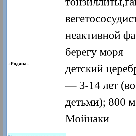
тонзиллиты,г
вегетососудис
неактивной фа
берегу моря
«Родина»
детский цереб
— 3-14 лет (в
детьми); 800 м
Мойнаки