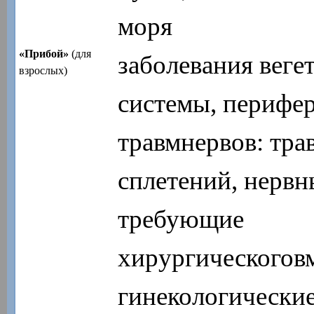
моря
«Прибой»
(для
заболевания веге
взрослых)
системы, перифер
травмнервов: тра
сплетений, нервн
требующие
хирургическоговм
гинекологические