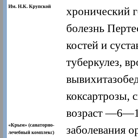
Им. Н.К. Крупской
хронический г
болезнь Перте
костей и суста
туберкулез, в
вывихитазобед
коксартрозы, 
возраст —6—15
«Крым» (санаторно-
заболевания о
лечебный комплекс)