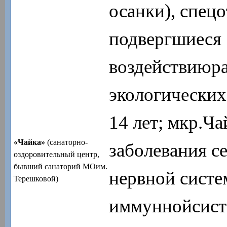
осанки), спецо
подвергшиеся
воздействиюр
экологических
14 лет; мкр.Ча
«Чайка»
(санаторно-
заболевания с
оздоровительный центр,
бывший санаторий МОим.
нервной систе
Терешковой)
иммуннойсисте