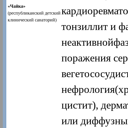
«Чайка»
кардиоревмато
(республиканский детский
клинический санаторий)
тонзиллит и ф
неактивнойфаз
поражения сер
вегетососудис
нефрология(х
цистит), дерм
или диффузны