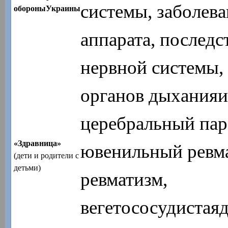
системы, заболев
обороныУкраины
аппарата, послед
нервной системы,
органов дыханияи
церебральный пар
«Здравница»
ювенильный ревма
(дети и родители с
детьми)
ревматизм,
вегетососудистая