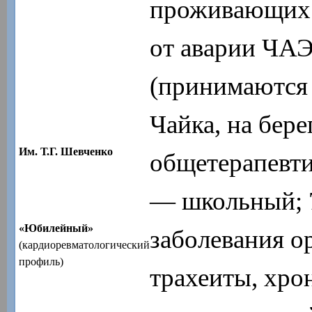
проживающих 
от аварии ЧА
(принимаются 
Чайка, на бере
Им. Т.Г. Шевченко
общетерапевти
— школьный; 7
«Юбилейный»
заболевания о
(кардиоревматологический
профиль)
трахеиты, хро