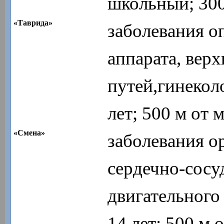
школьный; 300
«Таврида»
заболевания о
аппарата, вер
путей,гинекол
лет; 500 м от 
«Смена»
заболевания о
сердечно-сосу
двигательного
14 лет; 500 м 