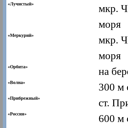
«Лучистый»
мкр. Ч
моря
«Меркурий»
мкр. Ч
моря
«Орбита»
на бер
«Волна»
300 м 
«Прибрежный»
ст. П
«Россия»
600 м 