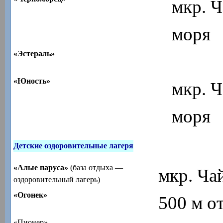
мкр. Ч
моря
«Эстераль»
«Юность»
мкр. Ч
моря
Детские оздоровительные лагеря
«Алые паруса»
(база отдыха —
мкр. Ча
оздоровительный лагерь)
«Огонек»
500 м о
«Пионер»