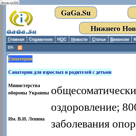
Версия для КПК
GaGa.Su
Нижнего Нов
Г
лавная
Сп
р
авочник
Н
О
С
Н
овости
С
татьи
В
акансии
EN
Евпатория
Санатории для взрослых и родителей с детьми
Министерства
общесоматически
обороны Украины
оздоровление; 80
Им. В.И. Ленина
заболевания опор