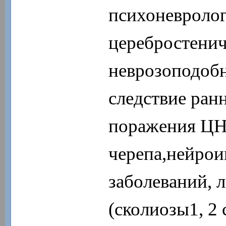
психоневролог
церебростенич
неврозоподоб
следствие ран
поражения ЦН
черепа,нейрои
заболеваний, 
(сколиозы1, 2