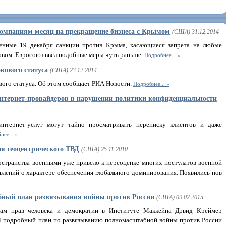
омпаниям месяц на прекращение бизнеса с Крымом
(США) 31.12.2014
нные 19 декабря санкции против Крыма, касающиеся запрета на любые
овом. Евросоюз ввёл подобные меры чуть раньше.
Подробнее...
кового статуса
(США) 23.12.2014
ового статуса. Об этом сообщает РИА Новости.
Подробнее...
тернет-провайдеров в нарушении политики конфиденциальности
интернет-услуг могут тайно просматривать переписку клиентов и даже
нее...
ия геоцентрического ТВД
(США) 25.11.2010
остранства военными уже привело к переоценке многих постулатов военной
влений о характере обеспечения глобального доминирования. Появились нов
бный план развязывания войны против России
(США) 09.02.2015
ам прав человека и демократии в Институте Маккейна Дэвид Креймер
rnal подробный план по развязыванию полномасштабной войны против России