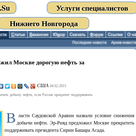
.Su
Услуги специалистов
Нижнего Новгорода
сти
С
татьи
В
акансии
Ю
м
ор
Скачать
Ф
орум
Ссылки
О н
Последние новости
Архив новост
ожил Москве дорогую нефть за
США
04.02.2015
атить добычу нефти, если Россия прекратит поддерживать
В
ласти Саудовской Аравии назвали условие снижения
добычи нефти. Эр-Рияд предложил Москве прекратить
поддерживать президента Сирии Башара Асада.