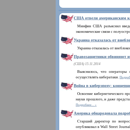
США отвели американским к
Минфин США разъяснил введе
экономические связи с полуостр
Украина отказалась от внебло
Украина отказалась от внеблок
Правозащитники обвиняют ин
(США) 15.11.2014
Выяснилось, что операторы 
осуществлять кибератаки.
Подроб
Война в киберэпоху: концепц
Освоение кибернетического пр
науки прошлого, и даже предста
Подробнее...
Америка обнародовала подро
Старший директор по вопрос
опубликовал в Wall Strеet Jou