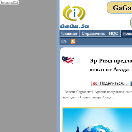
Версия для КПК
GaGa
Г
лавная
Сп
р
авочник
Н
О
С
Н
ово
EN
Эр-Рияд предл
отказ от Асада
Поделиться…
Власти Саудовской Аравии предлагают сокр
президента Сирии Башара Асада ...