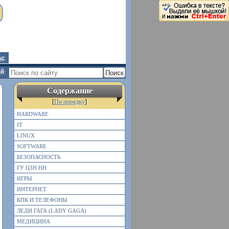
ас
ей
Содержание
[
По порядку
]
HARDWARE
IT
LINUX
SOFTWARE
БЕЗОПАСНОСТЬ
ГУ ЦЗН НН
ИГРЫ
ИНТЕРНЕТ
КПК И ТЕЛЕФОНЫ
ЛЕДИ ГАГА (LADY GAGA)
МЕДИЦИНА