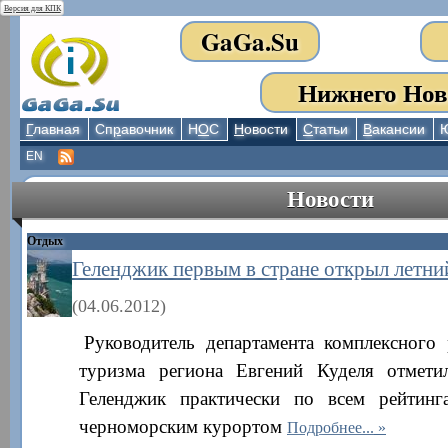
Версия для КПК
GaGa.Su
Нижнего Нов
Г
лавная
Сп
р
авочник
Н
О
С
Н
овости
С
татьи
В
акансии
EN
Новости
Отдых
Геленджик первым в стране открыл летни
(04.06.2012)
Руководитель департамента комплексного
туризма региона Евгений Куделя отмети
Геленджик практически по всем рейтинг
черноморским курортом
Подробнее...