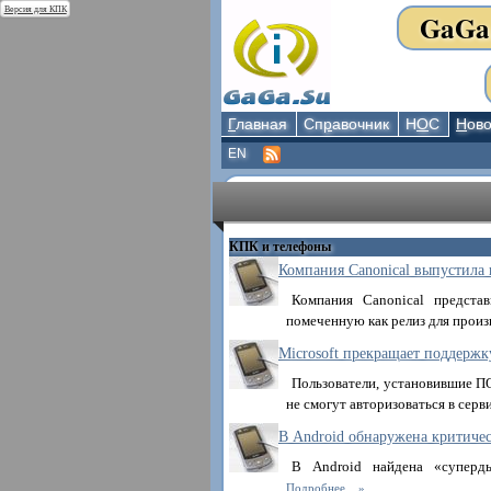
Версия для КПК
GaGa
Г
лавная
Сп
р
авочник
Н
О
С
Н
ово
EN
КПК и телефоны
Компания Canonical выпустила 
Компания Canonical предста
помеченную как релиз для произв
Microsoft прекращает поддержк
Пользователи, установившие П
не смогут авторизоваться в серв
В Android обнаружена критичес
В Android найдена «суперд
Подробнее...