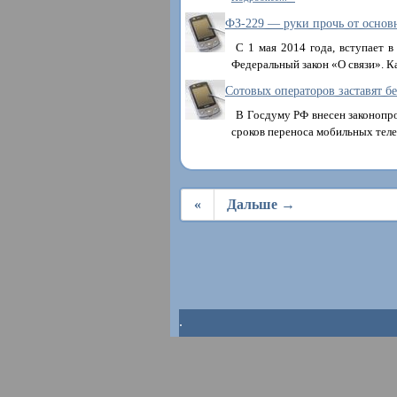
ФЗ-229 — руки прочь от основ
С 1 мая 2014 года, вступает 
Федеральный закон «О связи». К
Сотовых операторов заставят б
В Госдуму РФ внесен законопр
сроков переноса мобильных те
«
Дальше →
.