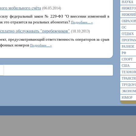
НАУКА
ного мобильного счёта
(06.05.2014)
НИЖЕГО
НИЖНИЙ
в силу федеральный закон № 229-ФЗ "О внесении изменений в
ОБРАЗО
ак это отразится на реальных абонентах?
Подробнее...
ОС
есплатно обслуживать "перебежчиков"
(18.10.2013)
ОТДЫХ
оект, предусматривающий ответственность операторов за срыв
ПРОГРА
лефонных номеров
Подробнее...
РАЗНОЕ
РФ
СПОРТ
США
ТЕХНОЛ
ТРАНСП
ТРУДОУ
ЭКОНО
ЮМОР