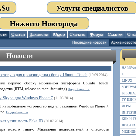
.Su
Услуги специалистов
Нижнего Новгорода
сти
С
татьи
В
акансии
Ю
м
ор
Скачать
Ф
орум
Ссылки
О н
Последние новости
Архив новост
Новости
HARDWA
IT
готовую для производства сборку Ubuntu Touch
(19.09.2014)
LINUX
вила первую сборку мобильной платформы Ubuntu Touch,
SOFTWA
одства (RTM, release to manufacturing)
Подробнее...
БЕЗОПА
у Skype для Windows Phone 7
(11.08.2014)
ГУ ЦЗН 
О на мобильное устройство под управлением Windows Phone 7,
ИГРЫ
исе.
Подробнее...
ИНТЕРН
КПК И 
кая уязвимость Fake ID
(30.07.2014)
ЛЕДИ ГА
ыра нового типа»: Миллионы пользователей в опасности
МЕДИЦ