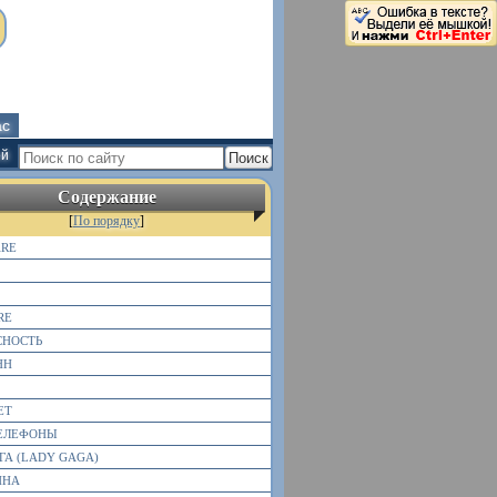
ас
ей
Содержание
[
По порядку
]
RE
RE
СНОСТЬ
НН
ЕТ
ТЕЛЕФОНЫ
ГА (LADY GAGA)
ИНА