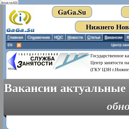
Версия для КПК
GaGa.Su
Нижнего Нов
Г
лавная
Сп
р
авочник
Н
О
С
Н
овости
С
татьи
В
акансии
EN
Центр зан
Государственное к
Центр занятости н
(ГКУ ЦЗН г.Нижне
Вакансии актуальные 
обно