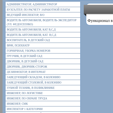
АДМИНИСТРАТОР, АДМИНИСТРАТОР
БУХГАЛТЕР, ПО РАСЧЕТУ ЗАРАБОТНОЙ ПЛАТЫ
ВЕДУЩИЙ ИНСПЕКТОР, В/О
Функционал в
ВОДИТЕЛЬ АВТОМОБИЛЯ, ВОДИТЕЛЬ-ЭКСПЕДИТОР
(УЛ. ФЕДОСЕЕНКО)
ВОДИТЕЛЬ АВТОМОБИЛЯ, КАТ В,С,Д
ВОДИТЕЛЬ АВТОМОБИЛЯ, КАТ. В,С,Д
ВОСПИТАТЕЛЬ, В ДЕТСКИЙ САД
ВРАЧ, ПСИХИАТР
ГОРНИЧНАЯ, УБОРКА НОМЕРОВ
ГРУЗЧИК, В ДЕТСКИЙ САД
ДВОРНИК, В ДЕТСКИЙ САД
ДВОРНИК, ДВОРНИК-СТОРОЖ
ДЕЗИНФЕКТОР, В ИНТЕРНАТ
ЗАВЕДУЮЩИЙ СКЛАДОМ, В КОЛОНИЮ
ЗАВЕДУЮЩИЙ СТОЛОВОЙ, В КОЛОНИЮ
ЗУБНОЙ ТЕХНИК, В ПОЛИКЛИНИКЕ
ИНЖЕНЕР, ПО ЛОГИСТИКЕ
ИНЖЕНЕР, ПО ОХРАНЕ ТРУДА
ИНЖЕНЕР, СМК
ИНСПЕКТОР 1 КАТЕГОРИИ