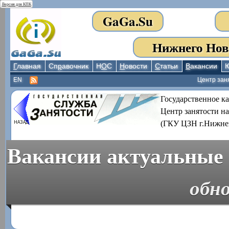
Версия для КПК
GaGa.Su
Нижнего Нов
Г
лавная
Сп
р
авочник
Н
О
С
Н
овости
С
татьи
В
акансии
EN
Центр зан
Государственное к
Центр занятости н
(ГКУ ЦЗН г.Нижне
Вакансии актуальные 
обно