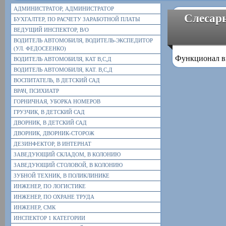
АДМИНИСТРАТОР, АДМИНИСТРАТОР
Слесарь
БУХГАЛТЕР, ПО РАСЧЕТУ ЗАРАБОТНОЙ ПЛАТЫ
ВЕДУЩИЙ ИНСПЕКТОР, В/О
ВОДИТЕЛЬ АВТОМОБИЛЯ, ВОДИТЕЛЬ-ЭКСПЕДИТОР
(УЛ. ФЕДОСЕЕНКО)
Функционал в
ВОДИТЕЛЬ АВТОМОБИЛЯ, КАТ В,С,Д
ВОДИТЕЛЬ АВТОМОБИЛЯ, КАТ. В,С,Д
ВОСПИТАТЕЛЬ, В ДЕТСКИЙ САД
ВРАЧ, ПСИХИАТР
ГОРНИЧНАЯ, УБОРКА НОМЕРОВ
ГРУЗЧИК, В ДЕТСКИЙ САД
ДВОРНИК, В ДЕТСКИЙ САД
ДВОРНИК, ДВОРНИК-СТОРОЖ
ДЕЗИНФЕКТОР, В ИНТЕРНАТ
ЗАВЕДУЮЩИЙ СКЛАДОМ, В КОЛОНИЮ
ЗАВЕДУЮЩИЙ СТОЛОВОЙ, В КОЛОНИЮ
ЗУБНОЙ ТЕХНИК, В ПОЛИКЛИНИКЕ
ИНЖЕНЕР, ПО ЛОГИСТИКЕ
ИНЖЕНЕР, ПО ОХРАНЕ ТРУДА
ИНЖЕНЕР, СМК
ИНСПЕКТОР 1 КАТЕГОРИИ