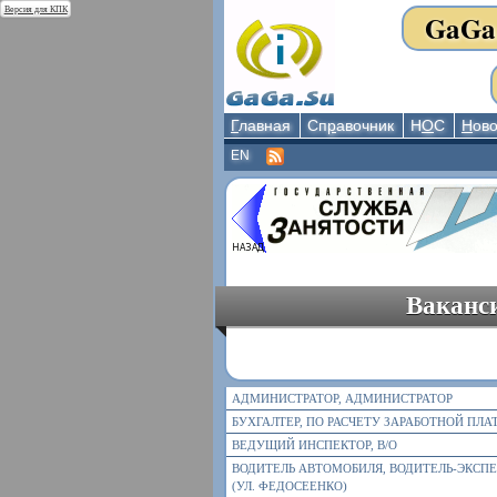
Версия для КПК
GaGa
Г
лавная
Сп
р
авочник
Н
О
С
Н
ово
EN
Ваканси
АДМИНИСТРАТОР, АДМИНИСТРАТОР
БУХГАЛТЕР, ПО РАСЧЕТУ ЗАРАБОТНОЙ ПЛА
ВЕДУЩИЙ ИНСПЕКТОР, В/О
ВОДИТЕЛЬ АВТОМОБИЛЯ, ВОДИТЕЛЬ-ЭКСП
(УЛ. ФЕДОСЕЕНКО)