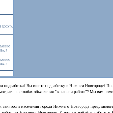
И ДОСУГА
ИВАНИЮ
ДА, 5
ИВАНИЮ
ДА, В
ли подработка? Вы ищите подработку в Нижнем Новгороде? Пост
отрите на столбах объявления "вакансии работа"? Мы вам пом
м занятости населения города Нижнего Новгорода представляе
, работ по Нижнему Новгороду. У нас вы найдёте: работу в