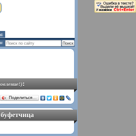
ас
ны
:
овление!)
Поделиться…
 буфетчица