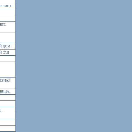
ЛЬНИЦУ
ЛИТ.
Й ДОМ
Й САД
ЗЕРНАЯ
ЩИЦА.
АД