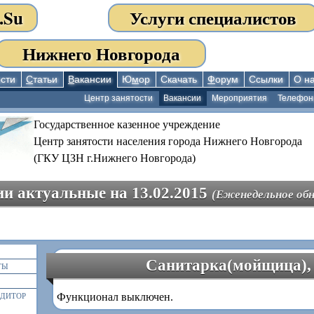
.Su
Услуги специалистов
Нижнего Новгорода
сти
С
татьи
В
акансии
Ю
м
ор
Скачать
Ф
орум
Ссылки
О н
Центр занятости
Вакансии
Мероприятия
Телефо
Государственное казенное учреждение
Центр занятости населения города Нижнего Новгорода
(ГКУ ЦЗН г.Нижнего Новгорода)
и актуальные на 13.02.2015
(Еженедельное обн
Санитарка(мойщица),
ТЫ
Функционал выключен.
ЕДИТОР