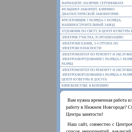
ФАРМАЦЕВТ, НАЛИЧИЕ СЕРТИФИКАТА
ФЕЛЬДШЕР-ЛАБОРАНТ, КЛИНИКО-
ДИАГНОСТИЧЕСКОЙ ЛАБОРАТОРИИ
ФРЕЗЕРОВЩИК 3 РАЗРЯДА-5 РАЗРЯДА,
МАШИНОСТРОИТЕЛЬНЫЙ ЗАВОД
ХУДОЖНИК ПО СВЕТУ, В ЦЕНТР КУЛЬТУРЫ 
ЭЛЕКТРИК УЧАСТКА, В ОРГАНИЗАЦИЮ
ЭЛЕКТРОМЕХАНИК, 3-4 ГРУППА ПО
ЭЛЕКТРОБЕЗОПАСНОСТИ
ЭЛЕКТРОМОНТЕР ПО РЕМОНТУ И ОБСЛУЖ
ЭЛЕКТРООБОРУДОВАНИЯ 5 РАЗРЯДА-5 РАЗРЯ
РАЗРЯД
ЭЛЕКТРОМОНТЕР ПО РЕМОНТУ И ОБСЛУЖ
ЭЛЕКТРООБОРУДОВАНИЯ 6 РАЗРЯДА-6 РАЗРЯ
ЦЕНТР КУЛЬТУРЫ И ДОСУГА
ЮРИСКОНСУЛЬТ, В КОЛОНИЮ
Вам нужна временная работа и
работу в Нижнем Новгороде? См
Центра занятости!
Наш сайт, совместно с Центро
список мероприятий, вакансий