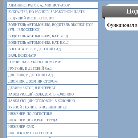
АДМИНИСТРАТОР, АДМИНИСТРАТОР
Под
БУХГАЛТЕР, ПО РАСЧЕТУ ЗАРАБОТНОЙ ПЛАТЫ
ВЕДУЩИЙ ИНСПЕКТОР, В/О
Функционал в
ВОДИТЕЛЬ АВТОМОБИЛЯ, ВОДИТЕЛЬ-ЭКСПЕДИТОР
(УЛ. ФЕДОСЕЕНКО)
ВОДИТЕЛЬ АВТОМОБИЛЯ, КАТ В,С,Д
ВОДИТЕЛЬ АВТОМОБИЛЯ, КАТ. В,С,Д
ВОСПИТАТЕЛЬ, В ДЕТСКИЙ САД
ВРАЧ, ПСИХИАТР
ГОРНИЧНАЯ, УБОРКА НОМЕРОВ
ГРУЗЧИК, В ДЕТСКИЙ САД
ДВОРНИК, В ДЕТСКИЙ САД
ДВОРНИК, ДВОРНИК-СТОРОЖ
ДЕЗИНФЕКТОР, В ИНТЕРНАТ
ЗАВЕДУЮЩИЙ СКЛАДОМ, В КОЛОНИЮ
ЗАВЕДУЮЩИЙ СТОЛОВОЙ, В КОЛОНИЮ
ЗУБНОЙ ТЕХНИК, В ПОЛИКЛИНИКЕ
ИНЖЕНЕР, ПО ЛОГИСТИКЕ
ИНЖЕНЕР, ПО ОХРАНЕ ТРУДА
ИНЖЕНЕР, СМК
ИНСПЕКТОР 1 КАТЕГОРИИ