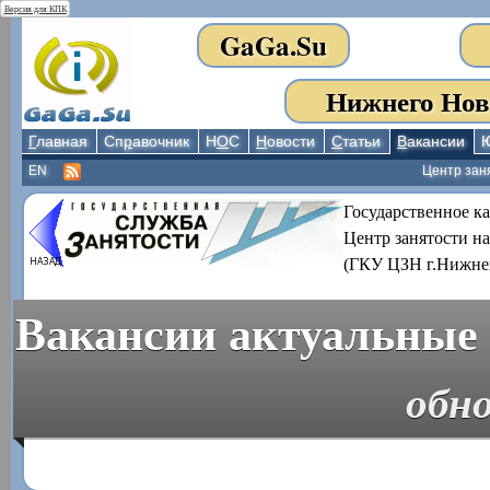
Версия для КПК
GaGa.Su
Нижнего Нов
Г
лавная
Сп
р
авочник
Н
О
С
Н
овости
С
татьи
В
акансии
EN
Центр зан
Государственное к
Центр занятости н
(ГКУ ЦЗН г.Нижне
Вакансии актуальные 
обно