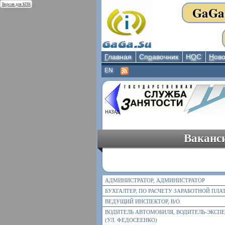
Версия для КПК
GaGa
Г
лавная
Сп
р
авочник
Н
О
С
Н
ово
EN
Ваканси
АДМИНИСТРАТОР, АДМИНИСТРАТОР
БУХГАЛТЕР, ПО РАСЧЕТУ ЗАРАБОТНОЙ ПЛА
ВЕДУЩИЙ ИНСПЕКТОР, В/О
ВОДИТЕЛЬ АВТОМОБИЛЯ, ВОДИТЕЛЬ-ЭКСП
(УЛ. ФЕДОСЕЕНКО)