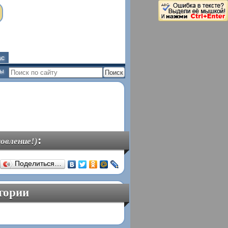
ас
ны
:
овление!)
Поделиться…
гории