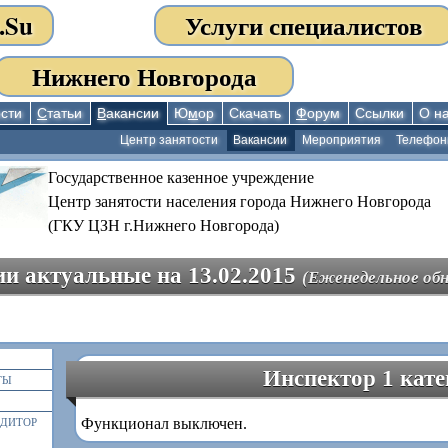
.Su
Услуги специалистов
Нижнего Новгорода
сти
С
татьи
В
акансии
Ю
м
ор
Скачать
Ф
орум
Ссылки
О н
Центр занятости
Вакансии
Мероприятия
Телефо
Государственное казенное учреждение
Центр занятости населения города Нижнего Новгорода
(ГКУ ЦЗН г.Нижнего Новгорода)
и актуальные на 13.02.2015
(Еженедельное обн
Инспектор 1 кате
ТЫ
Функционал выключен.
ЕДИТОР