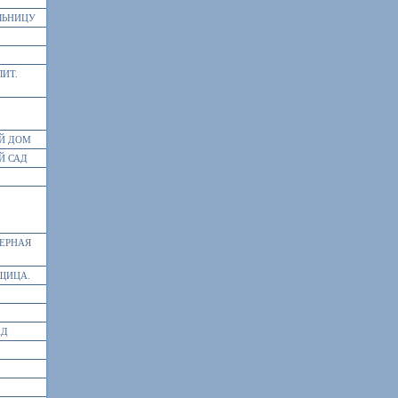
ЛЬНИЦУ
ЛИТ.
Й ДОМ
Й САД
ЗЕРНАЯ
ЩИЦА.
АД