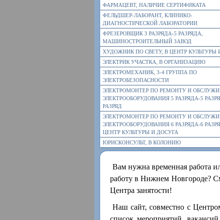
ФАРМАЦЕВТ, НАЛИЧИЕ СЕРТИФИКАТА
ФЕЛЬДШЕР-ЛАБОРАНТ, КЛИНИКО-
ДИАГНОСТИЧЕСКОЙ ЛАБОРАТОРИИ
ФРЕЗЕРОВЩИК 3 РАЗРЯДА-5 РАЗРЯДА,
МАШИНОСТРОИТЕЛЬНЫЙ ЗАВОД
ХУДОЖНИК ПО СВЕТУ, В ЦЕНТР КУЛЬТУРЫ 
ЭЛЕКТРИК УЧАСТКА, В ОРГАНИЗАЦИЮ
ЭЛЕКТРОМЕХАНИК, 3-4 ГРУППА ПО
ЭЛЕКТРОБЕЗОПАСНОСТИ
ЭЛЕКТРОМОНТЕР ПО РЕМОНТУ И ОБСЛУЖ
ЭЛЕКТРООБОРУДОВАНИЯ 5 РАЗРЯДА-5 РАЗРЯ
РАЗРЯД
ЭЛЕКТРОМОНТЕР ПО РЕМОНТУ И ОБСЛУЖ
ЭЛЕКТРООБОРУДОВАНИЯ 6 РАЗРЯДА-6 РАЗРЯ
ЦЕНТР КУЛЬТУРЫ И ДОСУГА
ЮРИСКОНСУЛЬТ, В КОЛОНИЮ
Вам нужна временная работа и
работу в Нижнем Новгороде? См
Центра занятости!
Наш сайт, совместно с Центро
список мероприятий, вакансий