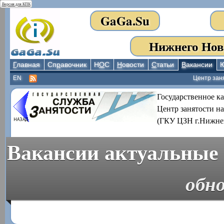
Версия для КПК
GaGa.Su
Нижнего Нов
Г
лавная
Сп
р
авочник
Н
О
С
Н
овости
С
татьи
В
акансии
EN
Центр зан
Государственное к
Центр занятости н
(ГКУ ЦЗН г.Нижне
Вакансии актуальные 
обно