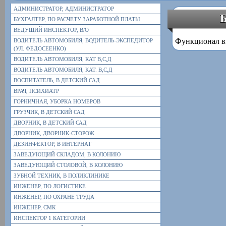
АДМИНИСТРАТОР, АДМИНИСТРАТОР
Б
БУХГАЛТЕР, ПО РАСЧЕТУ ЗАРАБОТНОЙ ПЛАТЫ
ВЕДУЩИЙ ИНСПЕКТОР, В/О
Функционал в
ВОДИТЕЛЬ АВТОМОБИЛЯ, ВОДИТЕЛЬ-ЭКСПЕДИТОР
(УЛ. ФЕДОСЕЕНКО)
ВОДИТЕЛЬ АВТОМОБИЛЯ, КАТ В,С,Д
ВОДИТЕЛЬ АВТОМОБИЛЯ, КАТ. В,С,Д
ВОСПИТАТЕЛЬ, В ДЕТСКИЙ САД
ВРАЧ, ПСИХИАТР
ГОРНИЧНАЯ, УБОРКА НОМЕРОВ
ГРУЗЧИК, В ДЕТСКИЙ САД
ДВОРНИК, В ДЕТСКИЙ САД
ДВОРНИК, ДВОРНИК-СТОРОЖ
ДЕЗИНФЕКТОР, В ИНТЕРНАТ
ЗАВЕДУЮЩИЙ СКЛАДОМ, В КОЛОНИЮ
ЗАВЕДУЮЩИЙ СТОЛОВОЙ, В КОЛОНИЮ
ЗУБНОЙ ТЕХНИК, В ПОЛИКЛИНИКЕ
ИНЖЕНЕР, ПО ЛОГИСТИКЕ
ИНЖЕНЕР, ПО ОХРАНЕ ТРУДА
ИНЖЕНЕР, СМК
ИНСПЕКТОР 1 КАТЕГОРИИ