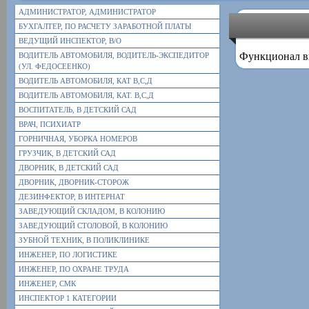
АДМИНИСТРАТОР, АДМИНИСТРАТОР
БУХГАЛТЕР, ПО РАСЧЕТУ ЗАРАБОТНОЙ ПЛАТЫ
ВЕДУЩИЙ ИНСПЕКТОР, В/О
Функционал в
ВОДИТЕЛЬ АВТОМОБИЛЯ, ВОДИТЕЛЬ-ЭКСПЕДИТОР
(УЛ. ФЕДОСЕЕНКО)
ВОДИТЕЛЬ АВТОМОБИЛЯ, КАТ В,С,Д
ВОДИТЕЛЬ АВТОМОБИЛЯ, КАТ. В,С,Д
ВОСПИТАТЕЛЬ, В ДЕТСКИЙ САД
ВРАЧ, ПСИХИАТР
ГОРНИЧНАЯ, УБОРКА НОМЕРОВ
ГРУЗЧИК, В ДЕТСКИЙ САД
ДВОРНИК, В ДЕТСКИЙ САД
ДВОРНИК, ДВОРНИК-СТОРОЖ
ДЕЗИНФЕКТОР, В ИНТЕРНАТ
ЗАВЕДУЮЩИЙ СКЛАДОМ, В КОЛОНИЮ
ЗАВЕДУЮЩИЙ СТОЛОВОЙ, В КОЛОНИЮ
ЗУБНОЙ ТЕХНИК, В ПОЛИКЛИНИКЕ
ИНЖЕНЕР, ПО ЛОГИСТИКЕ
ИНЖЕНЕР, ПО ОХРАНЕ ТРУДА
ИНЖЕНЕР, СМК
ИНСПЕКТОР 1 КАТЕГОРИИ