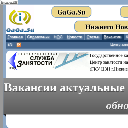
Версия для КПК
GaGa.Su
Нижнего Нов
Г
лавная
Сп
р
авочник
Н
О
С
Н
овости
С
татьи
В
акансии
EN
Центр зан
Государственное к
Центр занятости н
(ГКУ ЦЗН г.Нижне
Вакансии актуальные 
обно