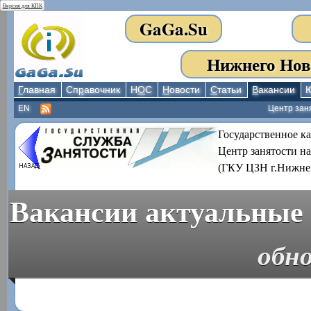
Версия для КПК
GaGa.Su
Нижнего Нов
Г
лавная
Сп
р
авочник
Н
О
С
Н
овости
С
татьи
В
акансии
EN
Центр зан
Государственное к
Центр занятости н
(ГКУ ЦЗН г.Нижне
Вакансии актуальные 
обно