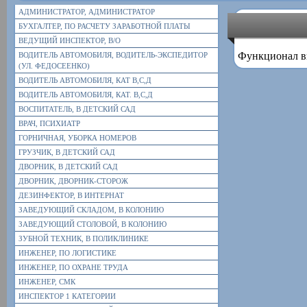
АДМИНИСТРАТОР, АДМИНИСТРАТОР
БУХГАЛТЕР, ПО РАСЧЕТУ ЗАРАБОТНОЙ ПЛАТЫ
ВЕДУЩИЙ ИНСПЕКТОР, В/О
Функционал в
ВОДИТЕЛЬ АВТОМОБИЛЯ, ВОДИТЕЛЬ-ЭКСПЕДИТОР
(УЛ. ФЕДОСЕЕНКО)
ВОДИТЕЛЬ АВТОМОБИЛЯ, КАТ В,С,Д
ВОДИТЕЛЬ АВТОМОБИЛЯ, КАТ. В,С,Д
ВОСПИТАТЕЛЬ, В ДЕТСКИЙ САД
ВРАЧ, ПСИХИАТР
ГОРНИЧНАЯ, УБОРКА НОМЕРОВ
ГРУЗЧИК, В ДЕТСКИЙ САД
ДВОРНИК, В ДЕТСКИЙ САД
ДВОРНИК, ДВОРНИК-СТОРОЖ
ДЕЗИНФЕКТОР, В ИНТЕРНАТ
ЗАВЕДУЮЩИЙ СКЛАДОМ, В КОЛОНИЮ
ЗАВЕДУЮЩИЙ СТОЛОВОЙ, В КОЛОНИЮ
ЗУБНОЙ ТЕХНИК, В ПОЛИКЛИНИКЕ
ИНЖЕНЕР, ПО ЛОГИСТИКЕ
ИНЖЕНЕР, ПО ОХРАНЕ ТРУДА
ИНЖЕНЕР, СМК
ИНСПЕКТОР 1 КАТЕГОРИИ