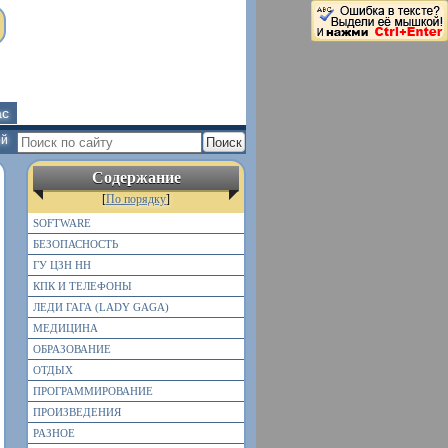
ас
ей
Содержание
[
По порядку
]
SOFTWARE
БЕЗОПАСНОСТЬ
ГУ ЦЗН НН
КПК И ТЕЛЕФОНЫ
ЛЕДИ ГАГА (LADY GAGA)
МЕДИЦИНА
ОБРАЗОВАНИЕ
ОТДЫХ
ПРОГРАММИРОВАНИЕ
ПРОИЗВЕДЕНИЯ
РАЗНОЕ