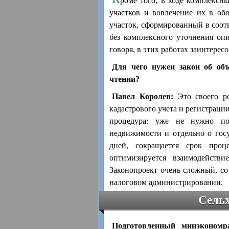
роме того, в ходе комплексн
участков и вовлечение их в об
участок, сформированный в соотв
без комплексного уточнения опи
говоря, в этих работах заинтерес
Для чего нужен закон об об
чтении?
Павел Королев:
Это своего ро
кадастрового учета и регистраци
процедура: уже не нужно под
недвижимости и отдельно о госу
дней, сокращается срок проце
оптимизируется взаимодейств
Законопроект очень сложный, с
налоговом администрировании.
Сельх
Подготовленный минэкономра