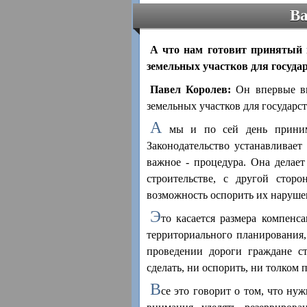
Ва
А что нам готовит принятый 
земельных участков для госуд
Павел Королев:
Он впервые вв
земельных участков для государ
А
мы и по сей день принима
Законодательство устанавливает
важное - процедура. Она делае
строительстве, с другой сторо
возможность оспорить их нарушен
Э
то касается размера компенс
территориального планирования,
проведении дороги граждане с
сделать, ни оспорить, ни толком 
В
се это говорит о том, что ну