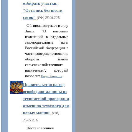
отбирать участки.
"Остались без шести
соток"
(РФ) 28.06.2011
С 1 июля вступает в силу
Закон "О внесении
изменений в отдельные
законодательные акты
Российской Федерации в
части совершенствования
оборота земель
сельскохозяйственного
назначения", который
позволит
Подробнее...
Правительство на год
освободило машины от
технической проверки и
отменило техосмотр для
новых машин.
(РФ)
26.05.2011
Постановлением