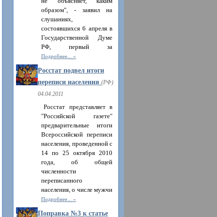
не объясняет, каким
образом", - заявил на
слушаниях,
состоявшихся 6 апреля в
Государственной Думе
РФ, первый за
Подробнее...
Росстат подвел итоги
переписи населения
(РФ)
04.04.2011
Росстат представляет в
"Российской газете"
предварительные итоги
Всероссийской переписи
населения, проведенной с
14 по 25 октября 2010
года, об общей
численности
переписанного
населения, о числе мужчи
Подробнее...
Поправка №3 к статье