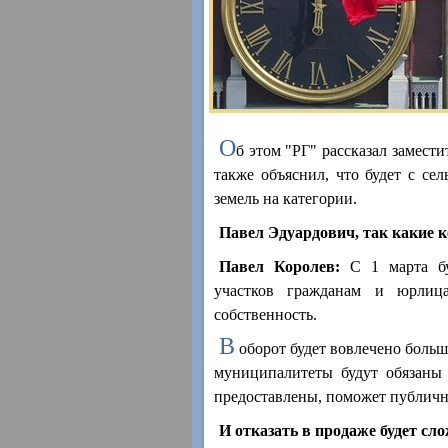
О
б этом "РГ" рассказал замест
также объяснил, что будет с се
земель на категории.
Павел Эдуардович, так какие 
Павел Королев:
С 1 марта бу
участков гражданам и юрлиц
собственность.
В
оборот будет вовлечено больш
муниципалитеты будут обязаны 
предоставлены, поможет публична
И отказать в продаже будет сл