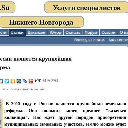
.Su
Услуги специалистов
Нижнего Новгорода
сти
С
татьи
В
акансии
Ю
м
ор
Скачать
Ф
орум
Ссылки
О н
Последние статьи
Архив стат
России начнется крупнейшая
орма
РФ
15.01.2015
 цене гораздо ниже рыночной ...
В 2015 году в России начнется крупнейшая земельная
реформа. Она положит конец прежней "казачьей
вольницы". Нас ждет другой порядок приобретения
муниципальных земельных участков, землю можно будет