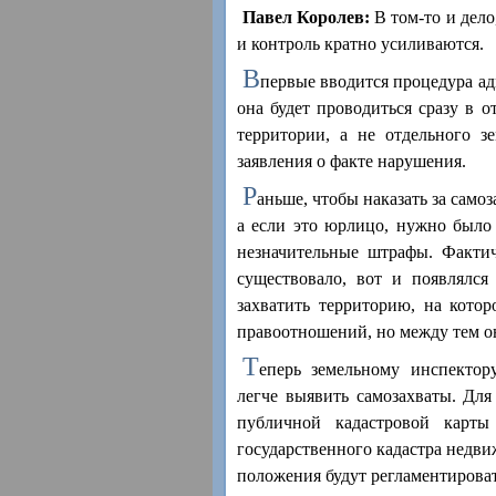
Павел Королев:
В том-то и дело
и контроль кратно усиливаются.
В
первые вводится процедура ад
она будет проводиться сразу в 
территории, а не отдельного зе
заявления о факте нарушения.
Р
аньше, чтобы наказать за самоз
а если это юрлицо, нужно было
незначительные штрафы. Фактич
существовало, вот и появлялся
захватить территорию, на котор
правоотношений, но между тем он
Т
еперь земельному инспектор
легче выявить самозахваты. Для
публичной кадастровой карты
государственного кадастра недви
положения будут регламентироват