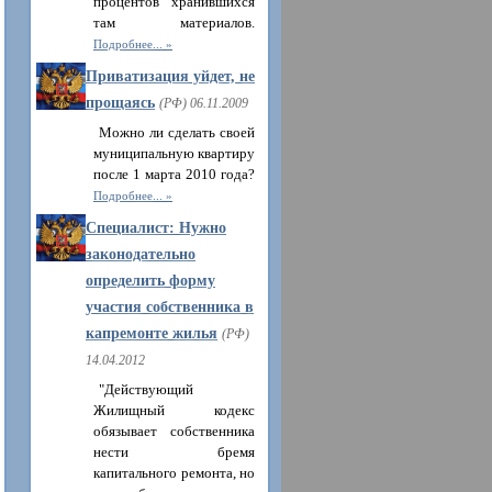
процентов хранившихся
там материалов.
Подробнее...
Приватизация уйдет, не
прощаясь
(РФ) 06.11.2009
Можно ли сделать своей
муниципальную квартиру
после 1 марта 2010 года?
Подробнее...
Специалист: Нужно
законодательно
определить форму
участия собственника в
капремонте жилья
(РФ)
14.04.2012
"Действующий
Жилищный кодекс
обязывает собственника
нести бремя
капитального ремонта, но