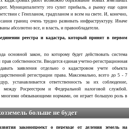
ых кадастровых работ возможно образование новых земельных
орот. Муниципалитету это сулит прибыль, а рынку еще один
етствии с Генпланом, градпланом и всем на свете. И, конечно,
сания границ очень трудно развивать инфраструктуру. Иначе
ованы абсолютно все, и власть, и правообладатели.
ъединении реестра и кадастра, который принят в первом
да основной закон, по которому будет действовать система
и прав собственности. Вводится единая учетно-регистрационная
авать заявления отдельно о кадастровом учете объекта
дарственной регистрации права. Максимально, всего до 5 - 7
дур, устанавливается ответственность за их соблюдение,
ие между Росреестром и Федеральной налоговой службой.
о многими обязывающими нормами, он играет большую роль в
озземель больше не будет
звития законопроект о переходе от деления земель на