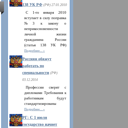
138 УК РФ
(РФ) 27.01.2010
С 1-го января 2010
вступает в силу поправка
№3 к закону о
неприкосновенности
личной жизни
гражданина России
(статья 138 УК РФ)
Подробнее...
Россиян обяжут
работать по
специальности
(РФ)
03.12.2014
Профессии сверят с
дипломами Требования к
работникам будут
стандартизированы
Подробнее...
РГ: С 1 июля
государство начнет