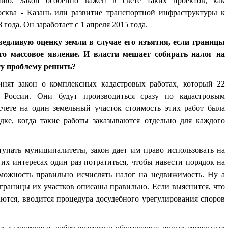
нию. Закон особенно важен в свете таких проектов, как
осква - Казань или развитие транспортной инфраструктуры к
года. Он заработает с 1 апреля 2015 года.
ведливую оценку земли в случае его изъятия, если границы
то массовое явление. И власти мешает собирать налог на
ту проблему решить?
нят закон о комплексных кадастровых работах, который 22
 России. Они будут производиться сразу по кадастровым
счете на один земельный участок стоимость этих работ была
ке, когда такие работы заказываются отдельно для каждого
тупать муниципалитеты, закон дает им право использовать на
их интересах один раз потратиться, чтобы навести порядок на
зможность правильно исчислять налог на недвижимость. Ну а
 границы их участков описаны правильно. Если выяснится, что
ются, вводится процедура досудебного урегулирования споров