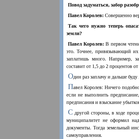
Повод задуматься, забор разобра
Павел Королев:
Совершенно ве
Так чего нужно теперь опаса
земли?
Павел Королев:
В первом чтени
это. Точнее, привязывающий их 
заплатишь много. Например, з
составит от 1,5 до 2 процентов о
О
дин раз заплачу и дальше буду
П
авел Королев: Ничего подобн
если не выполнить предписание,
предписания и взыскание убытков
С
другой стороны, в ходе проц
муниципалитет не оформил над
документы. Тогда земельный инс
самоуправления.