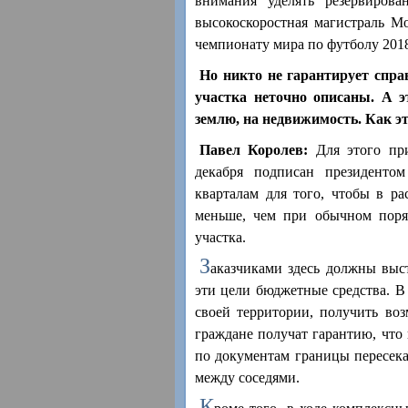
внимания уделять резервирова
высокоскоростная магистраль М
чемпионату мира по футболу 2018 
Но никто не гарантирует спра
участка неточно описаны. А э
землю, на недвижимость. Как э
Павел Королев:
Для этого при
декабря подписан президентом
кварталам для того, чтобы в ра
меньше, чем при обычном поряд
участка.
З
аказчиками здесь должны выс
эти цели бюджетные средства. В 
своей территории, получить во
граждане получат гарантию, что
по документам границы пересека
между соседями.
К