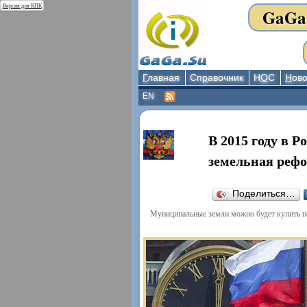
Версия для КПК
GaGa
Г
лавная
Сп
р
авочник
Н
О
С
Н
ово
EN
В 2015 году в 
земельная реф
Поделиться…
Муниципальные земли можно будет купить по