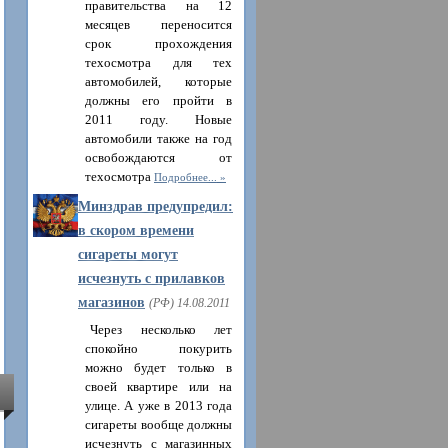
правительства на 12
месяцев переносится
срок прохождения
техосмотра для тех
автомобилей, которые
должны его пройти в
2011 году. Новые
автомобили также на год
освобождаются от
техосмотра
Подробнее...
Минздрав предупредил:
в скором времени
сигареты могут
исчезнуть с прилавков
магазинов
(РФ) 14.08.2011
Через несколько лет
спокойно покурить
можно будет только в
своей квартире или на
улице. А уже в 2013 года
сигареты вообще должны
исчезнуть с магазинных