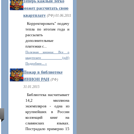
Теперь каждый легко
может рассчитать свою
квартплату
(РФ) 01.06.2011
Корректировать" подачу
тепла по итогам года и
рассылать
дополнительные
платежки с...
Полезная книжка: Все о
квартплате (pdf)
Подробнее...
Пожар в библиотеке
ИНИОН РАН
(РФ)
31.01.2015
Библиотека насчитывает
14,2 миллиона
экземпляров - одна из
крупнейших в России
коллекций книг на
славянских языках.
Пострадало примерно 15