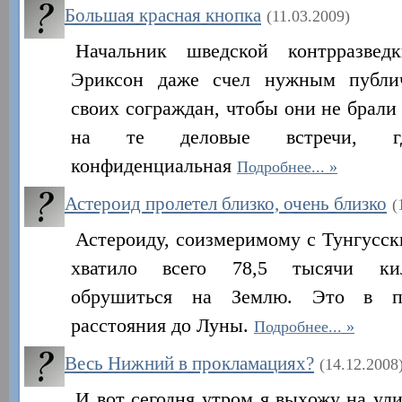
Большая красная кнопка
(11.03.2009)
Начальник шведской контрразве
Эриксон даже счел нужным публич
своих сограждан, чтобы они не брали
на те деловые встречи, гд
конфиденциальная
Подробнее...
Астероид пролетел близко, очень близко
(
Астероиду, соизмеримому с Тунгусск
хватило всего 78,5 тысячи кил
обрушиться на Землю. Это в п
расстояния до Луны.
Подробнее...
Весь Нижний в прокламациях?
(14.12.2008
И вот сегодня утром я выхожу на ули