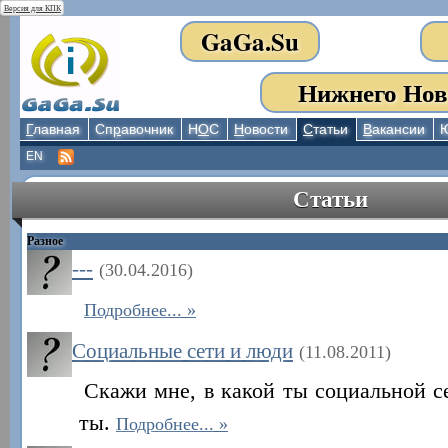
Версия для КПК
GaGa.Su
Нижнего Нов
Г
лавная
Сп
р
авочник
Н
О
С
Н
овости
С
татьи
В
акансии
EN
Статьи
Разное
---
(30.04.2016)
Подробнее...
Социальные сети и люди
(11.08.2011)
Скажи мне, в какой ты социальной се
ты.
Подробнее...