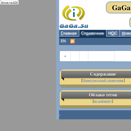
Версия для КПК
GaGa
Г
лавная
Сп
р
авочник
Н
О
С
Н
ово
EN
«
Содержание
[
Нижегородский справочник
]
Облако тегов
[
по алфавиту
]
.