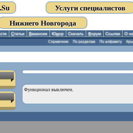
.Su
Услуги специалистов
Нижнего Новгорода
сти
С
татьи
В
акансии
Ю
м
ор
Скачать
Ф
орум
Ссылки
О н
Справочник
По разделам
По алфавиту
Кр
Функционал выключен.