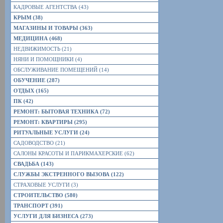
КАДРОВЫЕ АГЕНТСТВА (43)
КРЫМ (38)
МАГАЗИНЫ И ТОВАРЫ (363)
МЕДИЦИНА (468)
НЕДВИЖИМОСТЬ (21)
НЯНИ И ПОМОЩНИКИ (4)
ОБСЛУЖИВАНИЕ ПОМЕЩЕНИЙ (14)
ОБУЧЕНИЕ (287)
ОТДЫХ (165)
ПК (42)
РЕМОНТ: БЫТОВАЯ ТЕХНИКА (72)
РЕМОНТ: КВАРТИРЫ (295)
РИТУАЛЬНЫЕ УСЛУГИ (24)
САДОВОДСТВО (21)
САЛОНЫ КРАСОТЫ И ПАРИКМАХЕРСКИЕ (62)
СВАДЬБА (143)
СЛУЖБЫ ЭКСТРЕННОГО ВЫЗОВА (122)
СТРАХОВЫЕ УСЛУГИ (3)
СТРОИТЕЛЬСТВО (580)
ТРАНСПОРТ (391)
УСЛУГИ ДЛЯ БИЗНЕСА (273)