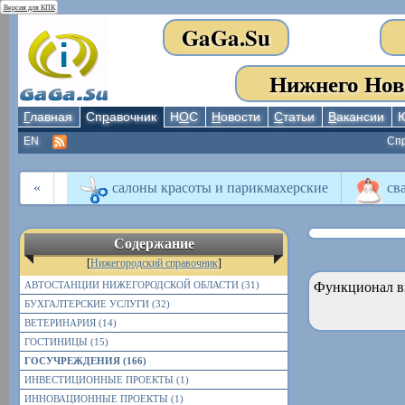
Версия для КПК
GaGa.Su
Нижнего Нов
Г
лавная
Сп
р
авочник
Н
О
С
Н
овости
С
татьи
В
акансии
EN
Сп
«
салоны красоты и парикмахерские
сва
Содержание
[
Нижегородский справочник
]
АВТОСТАНЦИИ НИЖЕГОРОДСКОЙ ОБЛАСТИ (31)
Функционал в
БУХГАЛТЕРСКИЕ УСЛУГИ (32)
ВЕТЕРИНАРИЯ (14)
ГОСТИНИЦЫ (15)
ГОСУЧРЕЖДЕНИЯ (166)
ИНВЕСТИЦИОННЫЕ ПРОЕКТЫ (1)
ИННОВАЦИОННЫЕ ПРОЕКТЫ (1)