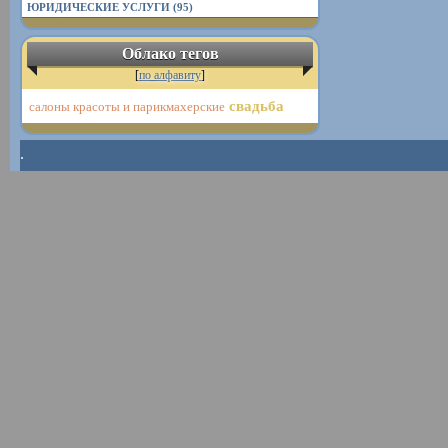
ЮРИДИЧЕСКИЕ УСЛУГИ (95)
Облако тегов
[
по алфавиту
]
свадьба
салоны красоты и парикмахерские
.