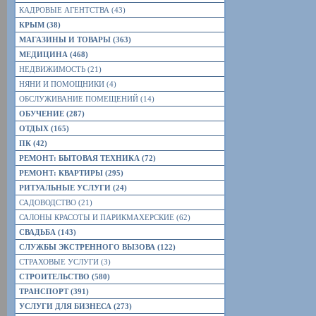
КАДРОВЫЕ АГЕНТСТВА (43)
КРЫМ (38)
МАГАЗИНЫ И ТОВАРЫ (363)
МЕДИЦИНА (468)
НЕДВИЖИМОСТЬ (21)
НЯНИ И ПОМОЩНИКИ (4)
ОБСЛУЖИВАНИЕ ПОМЕЩЕНИЙ (14)
ОБУЧЕНИЕ (287)
ОТДЫХ (165)
ПК (42)
РЕМОНТ: БЫТОВАЯ ТЕХНИКА (72)
РЕМОНТ: КВАРТИРЫ (295)
РИТУАЛЬНЫЕ УСЛУГИ (24)
САДОВОДСТВО (21)
САЛОНЫ КРАСОТЫ И ПАРИКМАХЕРСКИЕ (62)
СВАДЬБА (143)
СЛУЖБЫ ЭКСТРЕННОГО ВЫЗОВА (122)
СТРАХОВЫЕ УСЛУГИ (3)
СТРОИТЕЛЬСТВО (580)
ТРАНСПОРТ (391)
УСЛУГИ ДЛЯ БИЗНЕСА (273)