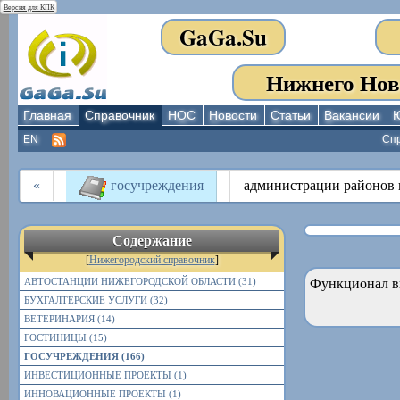
Версия для КПК
GaGa.Su
Нижнего Нов
Г
лавная
Сп
р
авочник
Н
О
С
Н
овости
С
татьи
В
акансии
EN
Сп
«
госучреждения
администрации районов г
Содержание
[
Нижегородский справочник
]
АВТОСТАНЦИИ НИЖЕГОРОДСКОЙ ОБЛАСТИ (31)
Функционал в
БУХГАЛТЕРСКИЕ УСЛУГИ (32)
ВЕТЕРИНАРИЯ (14)
ГОСТИНИЦЫ (15)
ГОСУЧРЕЖДЕНИЯ (166)
ИНВЕСТИЦИОННЫЕ ПРОЕКТЫ (1)
ИННОВАЦИОННЫЕ ПРОЕКТЫ (1)