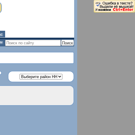
ас
ым