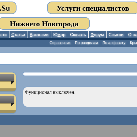
.Su
Услуги специалистов
Нижнего Новгорода
сти
С
татьи
В
акансии
Ю
м
ор
Скачать
Ф
орум
Ссылки
О н
Справочник
По разделам
По алфавиту
Кр
Функционал выключен.