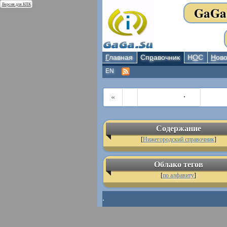
Версия для КПК
GaGa
Г
лавная
Сп
р
авочник
Н
О
С
Н
ово
EN
.
«
Содержание
[
Нижегородский справочник
]
Облако тегов
[
по алфавиту
]
.