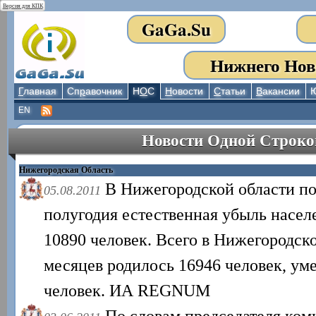
Версия для КПК
GaGa.Su
Нижнего Нов
Г
лавная
Сп
р
авочник
Н
О
С
Н
овости
С
татьи
В
акансии
EN
Новости Одной Строко
Нижегородская Область
В Нижегородской области по
05.08.2011
полугодия естественная убыль насел
10890 человек. Всего в Нижегородско
месяцев родилось 16946 человек, уме
человек. ИА REGNUM
По словам председателя ком