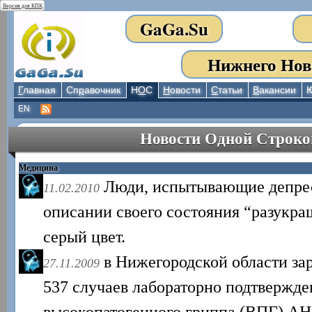
Версия для КПК
GaGa.Su
Нижнего Нов
Г
лавная
Сп
р
авочник
Н
О
С
Н
овости
С
татьи
В
акансии
EN
Новости Одной Строко
Медицина
Люди, испытывающие депре
11.02.2010
описании своего состояния “разукра
серый цвет.
в Нижегородской области за
27.11.2009
537 случаев лабораторно подтвержде
высокопатогенного гриппа (ВПГ) АH