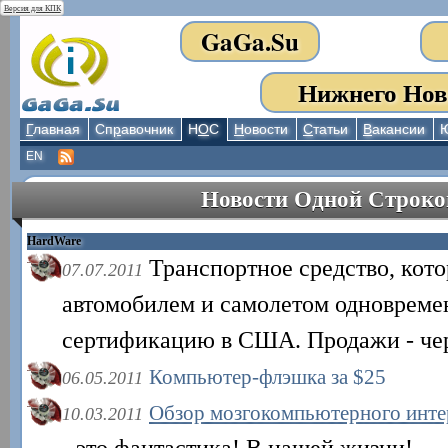
Версия для КПК
GaGa.Su
Нижнего Нов
Г
лавная
Сп
р
авочник
Н
О
С
Н
овости
С
татьи
В
акансии
EN
Новости Одной Строко
HardWare
Транспортное средство, кото
07.07.2011
автомобилем и самолетом одновреме
сертификацию в США. Продажи - чер
Компьютер-флэшка за $25
06.05.2011
Обзор мозгокомпьютерного инте
10.03.2011
- это фантастика! В нашей жизни!