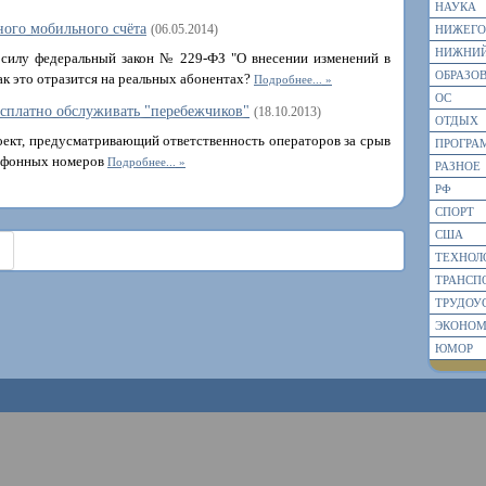
НАУКА
ного мобильного счёта
(06.05.2014)
НИЖЕГО
НИЖНИЙ
в силу федеральный закон № 229-ФЗ "О внесении изменений в
ОБРАЗО
ак это отразится на реальных абонентах?
Подробнее...
ОС
есплатно обслуживать "перебежчиков"
(18.10.2013)
ОТДЫХ
оект, предусматривающий ответственность операторов за срыв
ПРОГРА
лефонных номеров
Подробнее...
РАЗНОЕ
РФ
СПОРТ
США
ТЕХНОЛ
ТРАНСП
ТРУДОУ
ЭКОНО
ЮМОР