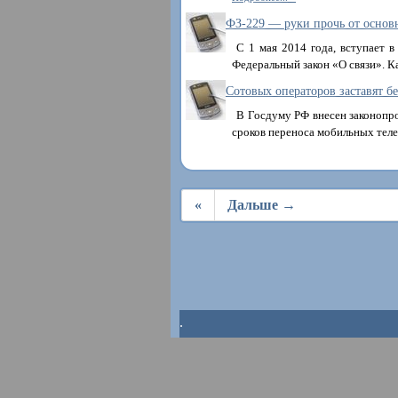
ФЗ-229 — руки прочь от основ
С 1 мая 2014 года, вступает 
Федеральный закон «О связи». К
Сотовых операторов заставят б
В Госдуму РФ внесен законопр
сроков переноса мобильных те
«
Дальше →
.