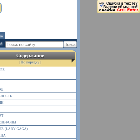
ас
ей
Содержание
[
По порядку
]
RE
RE
СНОСТЬ
НН
ЕТ
ТЕЛЕФОНЫ
ГА (LADY GAGA)
ИНА