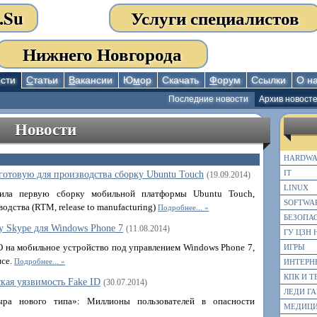
.Su
Услуги специалистов
Нижнего Новгорода
сти
С
татьи
В
акансии
Ю
м
ор
Скачать
Ф
орум
Ссылки
О н
Последние новости
Архив новост
Новости
HARDWA
IT
готовую для производства сборку Ubuntu Touch
(19.09.2014)
LINUX
вила первую сборку мобильной платформы Ubuntu Touch,
SOFTWA
одства (RTM, release to manufacturing)
Подробнее...
БЕЗОПА
у Skype для Windows Phone 7
(11.08.2014)
ГУ ЦЗН 
О на мобильное устройство под управлением Windows Phone 7,
ИГРЫ
исе.
Подробнее...
ИНТЕРН
КПК И 
кая уязвимость Fake ID
(30.07.2014)
ЛЕДИ ГА
ыра нового типа»: Миллионы пользователей в опасности
МЕДИЦ