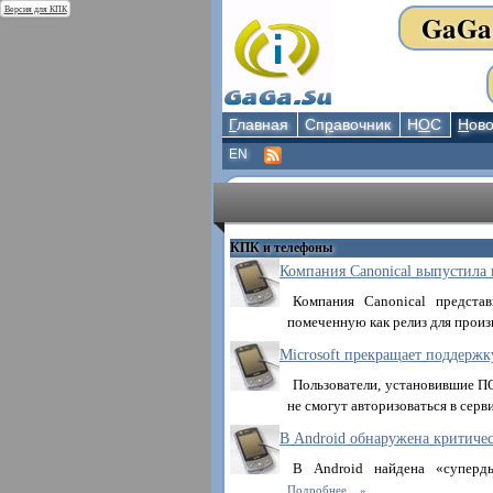
Версия для КПК
GaGa
Г
лавная
Сп
р
авочник
Н
О
С
Н
ово
EN
КПК и телефоны
Компания Canonical выпустила 
Компания Canonical предста
помеченную как релиз для произв
Microsoft прекращает поддержк
Пользователи, установившие П
не смогут авторизоваться в серв
В Android обнаружена критичес
В Android найдена «суперд
Подробнее...