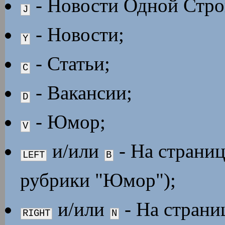
- Новости Одной Стро
J
- Новости;
Y
- Статьи;
C
- Вакансии;
D
- Юмор;
V
и/или
- На страниц
LEFT
B
рубрики "Юмор");
и/или
- На страни
RIGHT
N