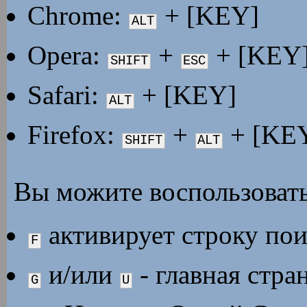
Chrome:
+ [KEY]
ALT
Opera:
+
+ [KEY
SHIFT
ESC
Safari:
+ [KEY]
ALT
Firefox:
+
+ [KE
SHIFT
ALT
Вы можите воспользовать
активирует строку пои
F
и/или
- главная стра
G
U