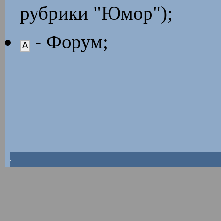
рубрики "Юмор");
- Форум;
A
.