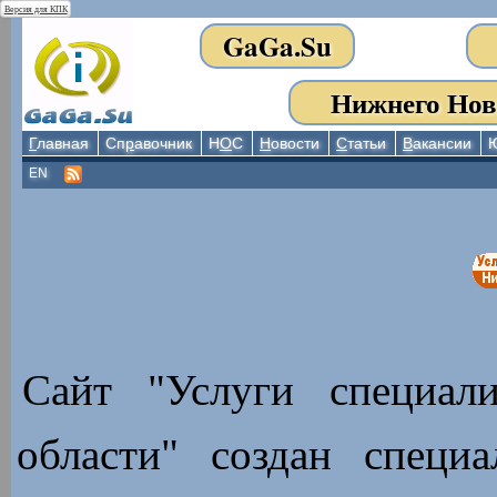
Версия для КПК
GaGa.Su
Нижнего Нов
Г
лавная
Сп
р
авочник
Н
О
С
Н
овости
С
татьи
В
акансии
EN
Сайт "Услуги специал
области" создан специ