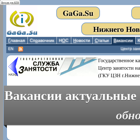
Версия для КПК
GaGa.Su
Нижнего Нов
Г
лавная
Сп
р
авочник
Н
О
С
Н
овости
С
татьи
В
акансии
EN
Центр зан
Государственное к
Центр занятости н
(ГКУ ЦЗН г.Нижне
Вакансии актуальные 
обно