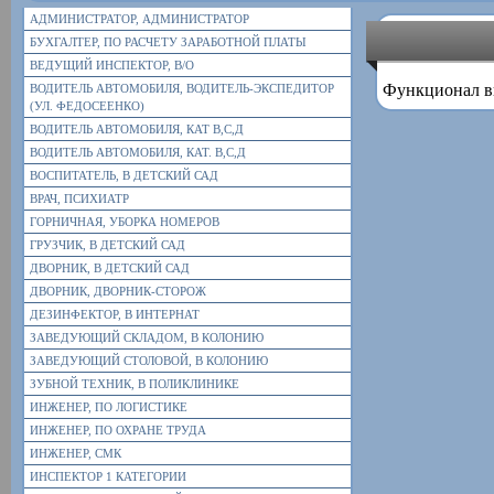
АДМИНИСТРАТОР, АДМИНИСТРАТОР
БУХГАЛТЕР, ПО РАСЧЕТУ ЗАРАБОТНОЙ ПЛАТЫ
ВЕДУЩИЙ ИНСПЕКТОР, В/О
Функционал в
ВОДИТЕЛЬ АВТОМОБИЛЯ, ВОДИТЕЛЬ-ЭКСПЕДИТОР
(УЛ. ФЕДОСЕЕНКО)
ВОДИТЕЛЬ АВТОМОБИЛЯ, КАТ В,С,Д
ВОДИТЕЛЬ АВТОМОБИЛЯ, КАТ. В,С,Д
ВОСПИТАТЕЛЬ, В ДЕТСКИЙ САД
ВРАЧ, ПСИХИАТР
ГОРНИЧНАЯ, УБОРКА НОМЕРОВ
ГРУЗЧИК, В ДЕТСКИЙ САД
ДВОРНИК, В ДЕТСКИЙ САД
ДВОРНИК, ДВОРНИК-СТОРОЖ
ДЕЗИНФЕКТОР, В ИНТЕРНАТ
ЗАВЕДУЮЩИЙ СКЛАДОМ, В КОЛОНИЮ
ЗАВЕДУЮЩИЙ СТОЛОВОЙ, В КОЛОНИЮ
ЗУБНОЙ ТЕХНИК, В ПОЛИКЛИНИКЕ
ИНЖЕНЕР, ПО ЛОГИСТИКЕ
ИНЖЕНЕР, ПО ОХРАНЕ ТРУДА
ИНЖЕНЕР, СМК
ИНСПЕКТОР 1 КАТЕГОРИИ