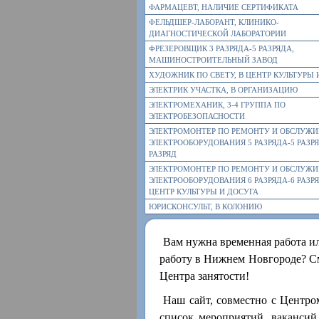
ФАРМАЦЕВТ, НАЛИЧИЕ СЕРТИФИКАТА
ФЕЛЬДШЕР-ЛАБОРАНТ, КЛИНИКО-
ДИАГНОСТИЧЕСКОЙ ЛАБОРАТОРИИ
ФРЕЗЕРОВЩИК 3 РАЗРЯДА-5 РАЗРЯДА,
МАШИНОСТРОИТЕЛЬНЫЙ ЗАВОД
ХУДОЖНИК ПО СВЕТУ, В ЦЕНТР КУЛЬТУРЫ 
ЭЛЕКТРИК УЧАСТКА, В ОРГАНИЗАЦИЮ
ЭЛЕКТРОМЕХАНИК, 3-4 ГРУППА ПО
ЭЛЕКТРОБЕЗОПАСНОСТИ
ЭЛЕКТРОМОНТЕР ПО РЕМОНТУ И ОБСЛУЖ
ЭЛЕКТРООБОРУДОВАНИЯ 5 РАЗРЯДА-5 РАЗРЯ
РАЗРЯД
ЭЛЕКТРОМОНТЕР ПО РЕМОНТУ И ОБСЛУЖ
ЭЛЕКТРООБОРУДОВАНИЯ 6 РАЗРЯДА-6 РАЗРЯ
ЦЕНТР КУЛЬТУРЫ И ДОСУГА
ЮРИСКОНСУЛЬТ, В КОЛОНИЮ
Вам нужна временная работа и
работу в Нижнем Новгороде? См
Центра занятости!
Наш сайт, совместно с Центро
список мероприятий, вакансий