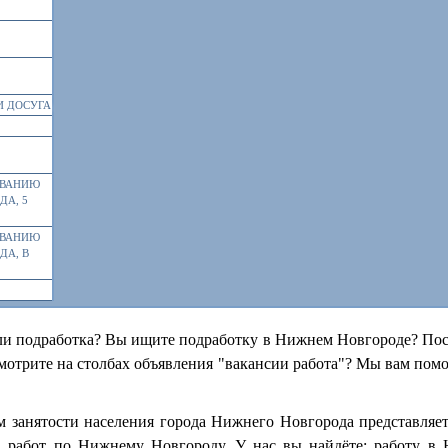
И ДОСУГА
ИВАНИЮ
ДА, 5
ИВАНИЮ
ДА, В
ли подработка? Вы ищите подработку в Нижнем Новгороде? Пост
отрите на столбах объявления "вакансии работа"? Мы вам пом
м занятости населения города Нижнего Новгорода представляе
, работ по Нижнему Новгороду. У нас вы найдёте: работу в