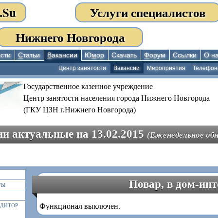
.Su
Услуги специалистов
Нижнего Новгорода
сти
С
татьи
В
акансии
Ю
м
ор
Скачать
Ф
орум
Ссылки
О н
Центр занятости
Вакансии
Мероприятия
Телефо
Государственное казенное учреждение
Центр занятости населения города Нижнего Новгорода
(ГКУ ЦЗН г.Нижнего Новгорода)
и актуальные на 13.02.2015
(Еженедельное обн
Повар, в дом-инт
ТЫ
Функционал выключен.
ЕДИТОР