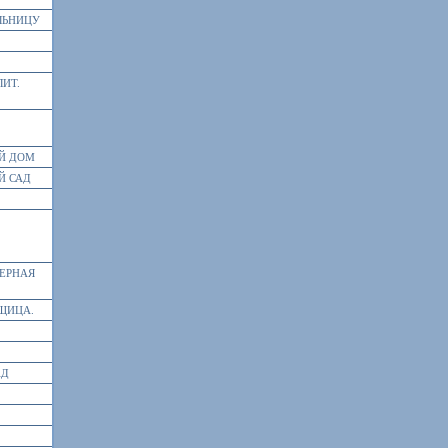
ЛЬНИЦУ
ЛИТ.
Й ДОМ
Й САД
ЗЕРНАЯ
ЩИЦА.
АД