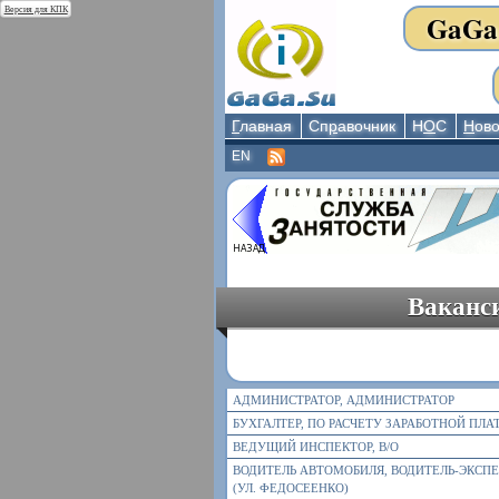
Версия для КПК
GaGa
Г
лавная
Сп
р
авочник
Н
О
С
Н
ово
EN
Ваканси
АДМИНИСТРАТОР, АДМИНИСТРАТОР
БУХГАЛТЕР, ПО РАСЧЕТУ ЗАРАБОТНОЙ ПЛА
ВЕДУЩИЙ ИНСПЕКТОР, В/О
ВОДИТЕЛЬ АВТОМОБИЛЯ, ВОДИТЕЛЬ-ЭКСП
(УЛ. ФЕДОСЕЕНКО)