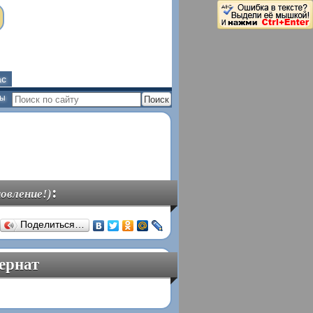
ас
ны
:
овление!)
Поделиться…
ернат