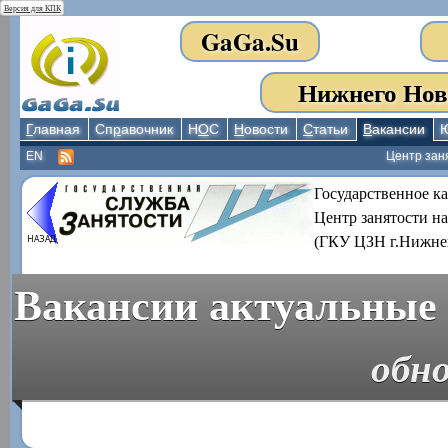
Версия для КПК
GaGa.Su
Нижнего Нов
Г
лавная
Сп
р
авочник
Н
О
С
Н
овости
С
татьи
В
акансии
EN
Центр зан
Государственное к
Центр занятости н
(ГКУ ЦЗН г.Нижне
Вакансии актуальные 
обно