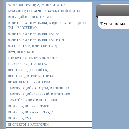
АДМИНИСТРАТОР, АДМИНИСТРАТОР
БУХГАЛТЕР, ПО РАСЧЕТУ ЗАРАБОТНОЙ ПЛАТЫ
ВЕДУЩИЙ ИНСПЕКТОР, В/О
Функционал в
ВОДИТЕЛЬ АВТОМОБИЛЯ, ВОДИТЕЛЬ-ЭКСПЕДИТОР
(УЛ. ФЕДОСЕЕНКО)
ВОДИТЕЛЬ АВТОМОБИЛЯ, КАТ В,С,Д
ВОДИТЕЛЬ АВТОМОБИЛЯ, КАТ. В,С,Д
ВОСПИТАТЕЛЬ, В ДЕТСКИЙ САД
ВРАЧ, ПСИХИАТР
ГОРНИЧНАЯ, УБОРКА НОМЕРОВ
ГРУЗЧИК, В ДЕТСКИЙ САД
ДВОРНИК, В ДЕТСКИЙ САД
ДВОРНИК, ДВОРНИК-СТОРОЖ
ДЕЗИНФЕКТОР, В ИНТЕРНАТ
ЗАВЕДУЮЩИЙ СКЛАДОМ, В КОЛОНИЮ
ЗАВЕДУЮЩИЙ СТОЛОВОЙ, В КОЛОНИЮ
ЗУБНОЙ ТЕХНИК, В ПОЛИКЛИНИКЕ
ИНЖЕНЕР, ПО ЛОГИСТИКЕ
ИНЖЕНЕР, ПО ОХРАНЕ ТРУДА
ИНЖЕНЕР, СМК
ИНСПЕКТОР 1 КАТЕГОРИИ