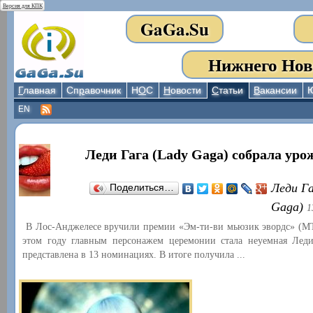
Версия для КПК
GaGa.Su
Нижнего Нов
Г
лавная
Сп
р
авочник
Н
О
С
Н
овости
С
татьи
В
акансии
EN
Леди Гага (Lady Gaga) собрала уро
Леди Га
Поделиться…
Gaga)
1
В Лос-Анджелесе вручили премии «Эм-ти-ви мьюзик эвордс» (MT
этом году главным персонажем церемонии стала неуемная Лед
представлена в 13 номинациях. В итоге получила ...