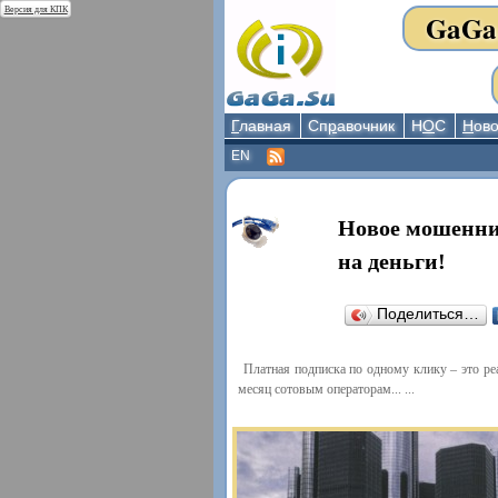
Версия для КПК
GaGa
Г
лавная
Сп
р
авочник
Н
О
С
Н
ово
EN
Новое мошенни
на деньги!
Поделиться…
Платная подписка по одному клику – это реа
месяц сотовым операторам... ...