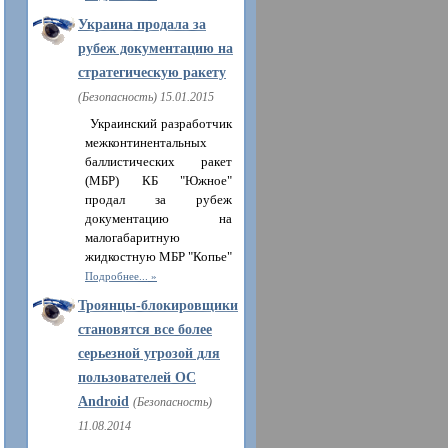
Украина продала за
рубеж документацию на
стратегическую ракету
(Безопасность) 15.01.2015
Украинский разработчик
межконтинентальных
баллистических ракет
(МБР) КБ "Южное"
продал за рубеж
документацию на
малогабаритную
жидкостную МБР "Копье"
Подробнее...
Троянцы-блокировщики
становятся все более
серьезной угрозой для
пользователей ОС
Android
(Безопасность)
11.08.2014