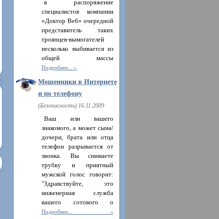
в распоряжение
специалистов компании
«Доктор Веб» очередной
представитель таких
троянцев-вымогателей
несколько выбивается из
общей массы
Подробнее...
Мошенники в Интернете
и по телефону
(Безопасность) 16.11.2009
Ваш или вашего
знакомого, а может сына/
дочери, брата или отца
телефон разрывается от
звонка. Вы снимаете
трубку и приятный
мужской голос говорит:
"Здравствуйте, это
инженерная служба
вашего сотового о
Подробнее...