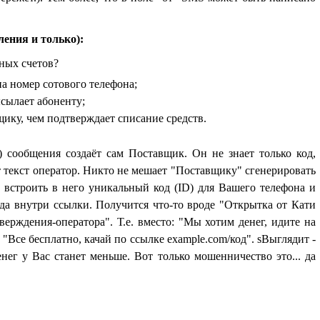
ения и только):
ьных счетов?
а номер сотового телефона;
сылает абоненту;
ику, чем подтверждает списание средств.
н) сообщения создаёт сам Поставщик. Он не знает только код,
 текст оператор. Никто не мешает "Поставщику" сгенерировать
 встроить в него уникальный код (ID) для Вашего телефона и
ода внутри ссылки. Получится что-то вроде "Открытка от Кати
тверждения-оператора". Т.е. вместо: "Мы хотим денег, идите на
: "Все бесплатно, качай по ссылке example.com/код". sВыглядит -
денег у Вас станет меньше. Вот только мошенничество это... да