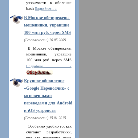
уязвимости в оболочке
bash
Подробнее...
В Москве обезврежены
мошенники, укравшие
100 млн руб. через SMS
(Безопасность) 20.05.2009
В Москве обезврежены
мошенники, укравшие
100 млн руб. через SMS
Подробнее...
Крупное обновление
«Google Переводчик» c
мгновенными
переводами для Android
и iOS устройств
(Безопасность) 15.01.2015
Особенно удобно то, как
считают разработчики,