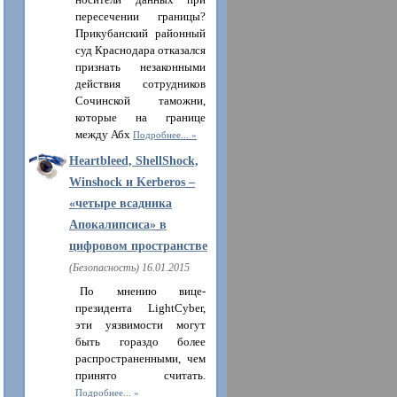
носители данных при
пересечении границы?
Прикубанский районный
суд Краснодара отказался
признать незаконными
действия сотрудников
Сочинской таможни,
которые на границе
между Абх
Подробнее...
Heartbleed, ShellShock,
Winshock и Kerberos –
«четыре всадника
Апокалипсиса» в
цифровом пространстве
(Безопасность) 16.01.2015
По мнению вице-
президента LightCyber,
эти уязвимости могут
быть гораздо более
распространенными, чем
принято считать.
Подробнее...