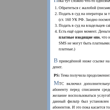
ока тут сложно что-то однознач
Обратиться с жалобой (письмен
Подать в суд на оператора за
(ст. 160 УК РФ. Заодно посмот
Подать в суд на владельцев с
Есть ещё один момент. Деньги 
платные входящие sms
, что
SMS не могут быть платными.
платные.)
В
приведённой ниже ссылке на 
денег.
PS:
Тема получила продолжение
М
ТС включил дополнительну
абоненту перед списанием сред
желание воспользоваться услуго
данный фильтр был установлен 
абонентов. И это пока касается т