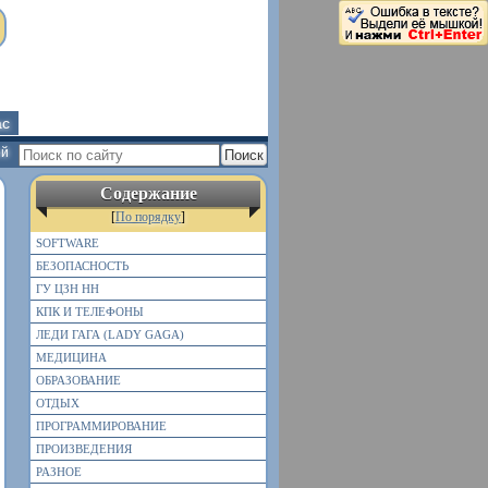
ас
ей
Содержание
[
По порядку
]
SOFTWARE
БЕЗОПАСНОСТЬ
ГУ ЦЗН НН
КПК И ТЕЛЕФОНЫ
ЛЕДИ ГАГА (LADY GAGA)
МЕДИЦИНА
ОБРАЗОВАНИЕ
ОТДЫХ
ПРОГРАММИРОВАНИЕ
ПРОИЗВЕДЕНИЯ
РАЗНОЕ