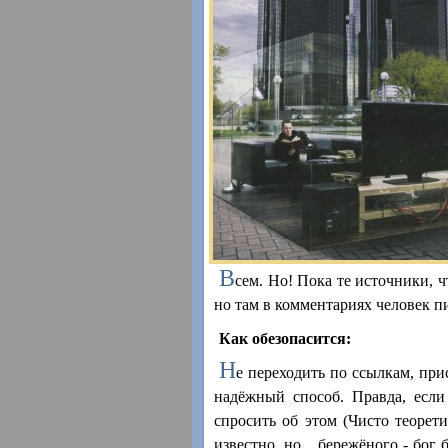
В
сем. Но! Пока те источники, 
но там в комментариях человек п
Как обезопасится:
Н
е переходить по ссылкам, пр
надёжный способ. Правда, если
спросить об этом (Чисто теорет
известно, но... бережёного - бог