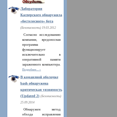
Лаборатория
Касперского обнаружила
«бестелесного» бота
(Безопасность) 19.03.2012
Согласно исследованию
компании, вредоносная
программа
функционирует
исключительно в
оперативной памяти
зараженного компьютера.
Подробнее...
В командной оболочке
bash обнаружена
критическая уязвимость
(Updated 2)
(Безопасность)
25.09.2014
Обнаружен метод
обхода исправления