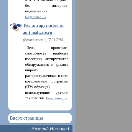
что это возможно даже
без интернет-
подключения.
Подробнее...
Тест антируткитов от
anti-malware.ru
(Безопасность) 17.04.2010
Цель – проверить
способность наиболее
известных антируткитов
обнаруживать и удалять
широко
распространенные в сети
вредоносные программы
(ITW-образцы),
использующие руткит-
технологии.
Подробнее...
Вверх страницы
Нижний Новгород