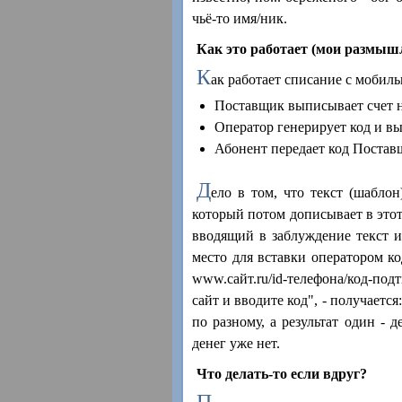
чьё-то имя/ник.
Как это работает (мои размышл
К
ак работает списание с мобил
Поставщик выписывает счет н
Оператор генерирует код и вы
Абонент передает код Поставщ
Д
ело в том, что текст (шабло
который потом дописывает в этот
вводящий в заблуждение текст и
место для вставки оператором к
www.сайт.ru/id-телефона/код-под
сайт и вводите код", - получается
по разному, а результат один - 
денег уже нет.
Что делать-то если вдруг?
П