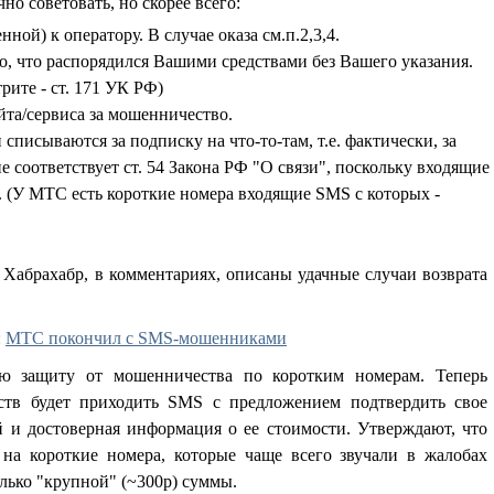
но советовать, но скорее всего:
ной) к оператору. В случае оказа см.п.2,3,4.
 то, что распорядился Вашими средствами без Вашего указания.
рите - ст. 171 УК РФ)
айта/сервиса за мошенничество.
списываются за подписку на что-то-там, т.е. фактически, за
 не соответствует ст. 54 Закона РФ "О связи", поскольку входящие
 (У МТС есть короткие номера входящие SMS с которых -
Хабрахабр, в комментариях, описаны удачные случаи возврата
:
МТС покончил с SMS-мошенниками
ю защиту от мошенничества по коротким номерам. Теперь
ств будет приходить SMS с предложением подтвердить свое
й и достоверная информация о ее стоимости. Утверждают, что
на короткие номера, которые чаще всего звучали в жалобах
олько "крупной" (~300р) суммы.