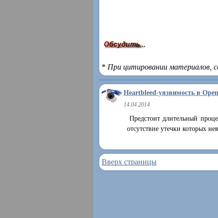
*
При цитировании материалов, с
Heartbleed-уязвимость в Ope
14.04.2014
Предстоит длительный проце
отсутствие утечки которых н
Вверх страницы