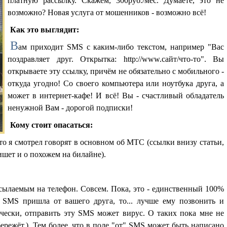
платную рассылку. Скажем, 300руб./мес. Думаете, это не
возможно? Новая услуга от мошенников - возможно всё!
Как это выглядит:
В
ам приходит SMS с каким-либо текстом, например "Вас
поздравляет друг. Открытка: http://www.сайт/что-то". Вы
открываете эту ссылку, причём не обязательно с мобильного -
откуда угодно! Со своего компьютера или ноутбука друга, а
может в интернет-кафе! И всё! Вы - счастливый обладатель
ненужной Вам - дорогой подписки!
Кому стоит опасаться:
что я смотрел говорят в основном об МТС (ссылки внизу статьи,
ишет и о похожем на билайне).
исылаемым на телефон. Совсем. Пока, это - единственный 100%
 SMS пришла от вашего друга, то... лучше ему позвонить и
ически, отправить эту SMS может вирус. О таких пока мне не
 бережёт.). Тем более, что в поле "от" SMS может быть написано