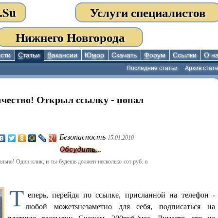
.Su
Услуги специалистов
Нижнего Новгорода
сти
С
татьи
В
акансии
Ю
м
ор
Скачать
Ф
орум
Ссылки
О н
Последние статьи
Архив стат
чество! Открыл ссылку - попал
Безопасность
15.01.2010
льно! Один клик, и ты будешь должен несколько сот руб. в
Т
еперь, перейдя по ссылке, присланной на телефон -
любой можетsнезаметно для себя, подписаться на