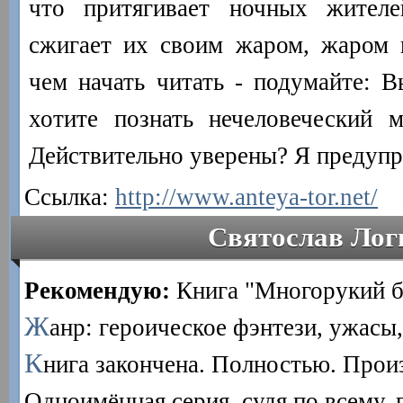
что притягивает ночных жител
сжигает их своим жаром, жаром 
чем начать читать - подумайте: В
хотите познать нечеловеческий 
Действительно уверены? Я предупр
Ссылка:
http://www.anteya-tor.net/
Святослав Лог
Рекомендую:
Книга "Многорукий б
Ж
анр: героическое фэнтези, ужасы,
К
нига закончена. Полностью. Прои
Одноимённая серия, судя по всему, 