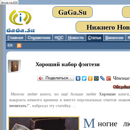
Версия для КПК
GaGa.Su
Нижнего Нов
Г
лавная
Сп
р
авочник
Н
О
С
Н
овости
С
татьи
В
акансии
EN
Хороший набор фэнтези
Чтение
Поделиться…
Многие любят книги, но ещё больше любят
Хорошие
книги,
выкроить немного времени и вместо персональных ответов знаком
почитать
?", набросал эту статейку. ...
М
ногие л