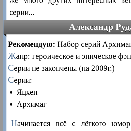
же много других интересных ве
серии...
Александр Руд
Рекомендую:
Набор серий Архимаг
Ж
анр: героическое и эпическое фэн
С
ерии не закончены (на 2009г.)
С
ерии:
Яцхен
Архимаг
Н
ачинается всё с лёгкого юмор