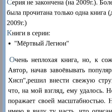
С
ерия не закончена (на 2009г.). Бол
была прочитана только одна книга (
2009г.)
К
ниги в серии:
"Мёртвый Легион"
О
чень неплохая книга, но, к со
Автор, начав завоёвывать популяр
Хисп",решил внести свежую стру
что, на мой взгляд, ему удалось. Н
поражает своей масштабностью. 
имею в виду ту часть, что описан