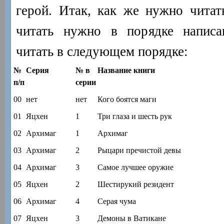
герой. Итак, как же нужно чита
читать нужно в порядке написа
читать в следующем порядке:
№
Серия
№ в
Название книги
п/п
серии
00
нет
нет
Кого боятся маги
01
Яцхен
1
Три глаза и шесть рук
02
Архимаг
1
Архимаг
03
Архимаг
2
Рыцари пречистой девы
04
Архимаг
3
Самое лучшее оружие
05
Яцхен
2
Шестирукий резидент
06
Архимаг
4
Серая чума
07
Яцхен
3
Демоны в Ватикане