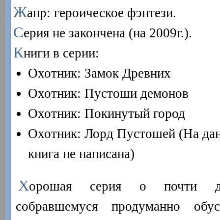
Ж
анр: героическое фэнтези.
С
ерия не закончена (на 2009г.).
К
ниги в серии:
Охотник: Замок Древних
Охотник: Пустоши демонов
Охотник: Покинутый город
Охотник: Лорд Пустошей (На дан
книга не написана)
Х
орошая серия о почти де
собравшемуся продуманно обу