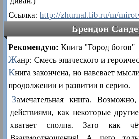
диван.)
Ссылка:
http://zhurnal.lib.ru/m/mir
Брендон Санде
Рекомендую:
Книга "Город богов"
Ж
анр: Смесь эпического и героиче
К
нига закончена, но навевает мысл
продолжении и развитии в серию.
З
амечательная книга. Возможно
действиями, как некоторые другие,
хватает сполна. Зато как чё
Взаимоотношения! А чего толь