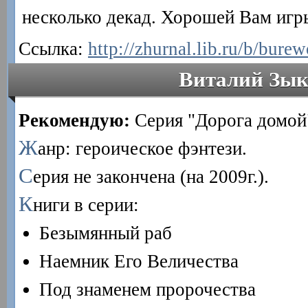
несколько декад. Хорошей Вам игры.
Ссылка:
http://zhurnal.lib.ru/b/burew
Виталий Зык
Рекомендую:
Серия "Дорога домой
Ж
анр: героическое фэнтези.
С
ерия не закончена (на 2009г.).
К
ниги в серии:
Безымянный раб
Наемник Его Величества
Под знаменем пророчества