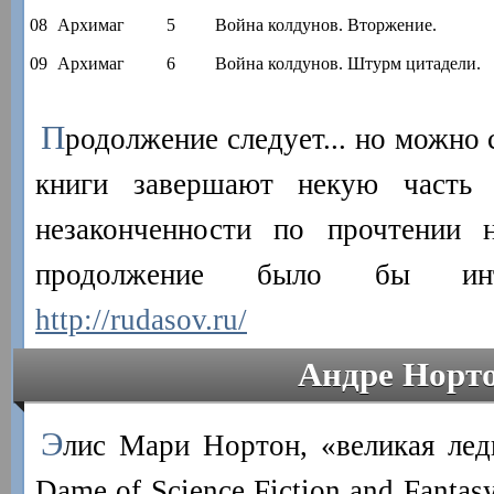
08
Архимаг
5
Война колдунов. Вторжение.
09
Архимаг
6
Война колдунов. Штурм цитадели.
П
родолжение следует... но можно 
книги завершают некую часть 
незаконченности по прочтении н
продолжение было бы инте
http://rudasov.ru/
Андре Норт
Э
лис Мари Нортон, «великая лед
Dame of Science Fiction and Fanta