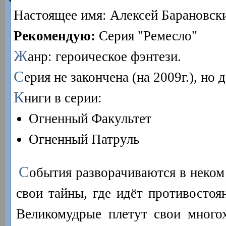
Настоящее имя: Алексей Барановск
Рекомендую:
Серия "Ремесло"
Ж
анр: героическое фэнтези.
С
ерия не закончена (на 2009г.), но 
К
ниги в серии:
Огненный Факультет
Огненный Патруль
С
обытия разворачиваются в неком 
свои тайны, где идёт противостоя
Великомудрые плетут свои много