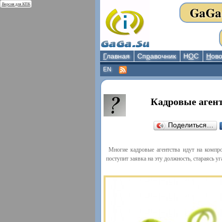
Версия для КПК
GaGa
Г
лавная
Сп
р
авочник
Н
О
С
Н
ово
EN
Кадровые агент
Поделиться…
Многие кадровые агентства идут на компр
поступит заявка на эту должность, стараясь уга