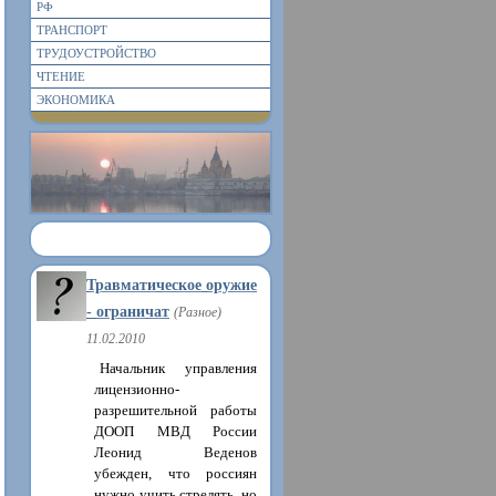
РФ
ТРАНСПОРТ
ТРУДОУСТРОЙСТВО
ЧТЕНИЕ
ЭКОНОМИКА
Травматическое оружие
- ограничат
(Разное)
11.02.2010
Начальник управления
лицензионно-
разрешительной работы
ДООП МВД России
Леонид Веденов
убежден, что россиян
нужно учить стрелять, но