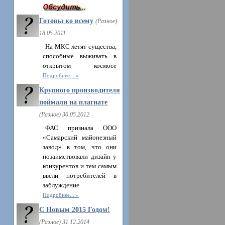
Готовы ко всему
(Разное)
18.05.2011
На МКС летят существа,
способные выживать в
открытом космосе
Подробнее...
Крупного производителя
поймали на плагиате
(Разное) 30.05.2012
ФАС признала ООО
«Самарский майонезный
завод» в том, что они
позаимствовали дизайн у
конкурентов и тем самым
ввели потребителей в
заблуждение.
Подробнее...
С Новым 2015 Годом!
(Разное) 31.12.2014