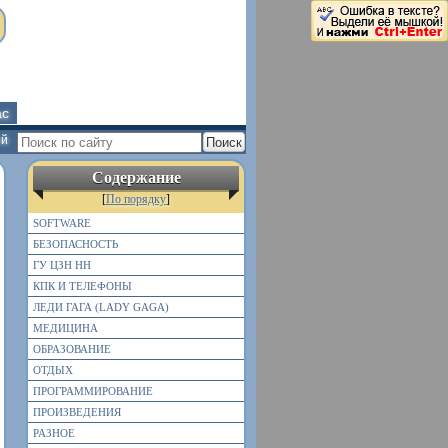
ас
ей
Содержание
[
По порядку
]
SOFTWARE
БЕЗОПАСНОСТЬ
ГУ ЦЗН НН
КПК И ТЕЛЕФОНЫ
ЛЕДИ ГАГА (LADY GAGA)
МЕДИЦИНА
ОБРАЗОВАНИЕ
ОТДЫХ
ПРОГРАММИРОВАНИЕ
ПРОИЗВЕДЕНИЯ
РАЗНОЕ