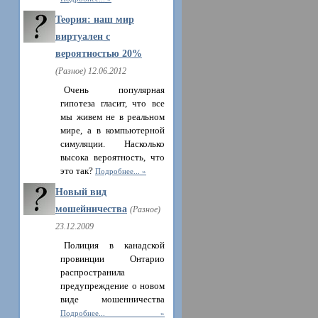
Теория: наш мир
виртуален с
вероятностью 20%
(Разное) 12.06.2012
Очень популярная
гипотеза гласит, что все
мы живем не в реальном
мире, а в компьютерной
симуляции. Насколько
высока вероятность, что
это так?
Подробнее...
Новый вид
мошейничества
(Разное)
23.12.2009
Полиция в канадской
провинции Онтарио
распространила
предупреждение о новом
виде мошенничества
Подробнее...