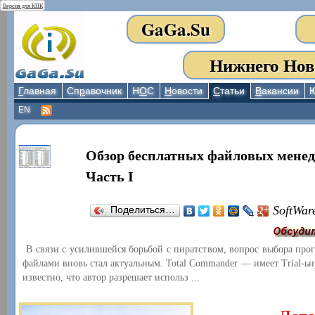
Версия для КПК
GaGa.Su
Нижнего Нов
Г
лавная
Сп
р
авочник
Н
О
С
Н
овости
С
татьи
В
акансии
EN
Обзор бесплатных файловых менед
Часть I
SoftWar
Поделиться…
В связи с усилившейся борьбой с пиратством, вопрос выбора про
файлами вновь стал актуальным. Total Commander — имеет Trial-ь
известно, что автор разрешает использ ...