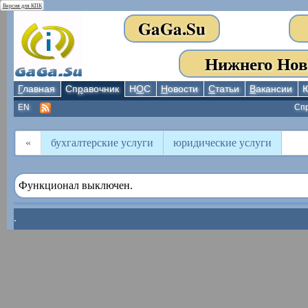
Версия для КПК
GaGa.Su
Нижнего Нов
Г
лавная
Сп
р
авочник
Н
О
С
Н
овости
С
татьи
В
акансии
EN
Сп
«
бухгалтерские услуги
юридические услуги
Функционал выключен.
.