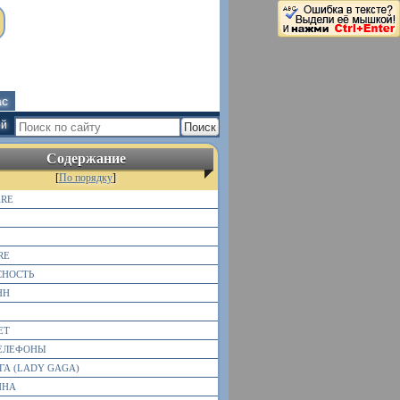
ас
ей
Содержание
[
По порядку
]
RE
RE
СНОСТЬ
НН
ЕТ
ТЕЛЕФОНЫ
ГА (LADY GAGA)
ИНА