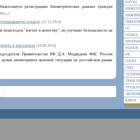
НАУКА
обязательную регистрацию биометрических данных граждан
НИЖЕГО
ее...
НИЖНИЙ
тоотражающую одежду
(21.11.2014)
ОБРАЗО
ОС
я пешеходов "влетит в копеечку", но улучшит безопасность на
ОТДЫХ
ПРОГРА
онить в магазинах
(19.08.2014)
РАЗНОЕ
едседателя Правительства РФ Д.А. Медведева ФАС России
РФ
 целью мониторинга ценовой ситуации на российском рынке
СПОРТ
США
ТЕХНОЛ
ТРАНСП
ТРУДОУ
ЭКОНО
ЮМОР