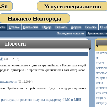
.Su
Услуги специалистов
Нижнего Новгорода
сти
С
татьи
В
акансии
Ю
м
ор
Скачать
Ф
орум
Ссылки
О н
Последние новости
Архив новост
Новости
HARDWA
IT
АН
(31.01.2015)
LINUX
иллиона экземпляров - одна из крупнейших в России коллекций
SOFTWA
страдало примерно 15 процентов хранившихся там материалов.
БЕЗОПА
ГУ ЦЗН 
ециальности
(03.12.2014)
ИГРЫ
ами Требования к работникам будут стандартизированы
ИНТЕРН
КПК И 
ЛЕДИ ГА
ой регистрации россиян получил поддержку ФМС и МВД
МЕДИЦ