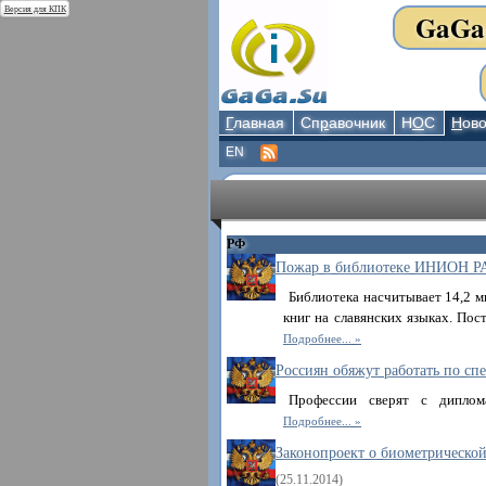
Версия для КПК
GaGa
Г
лавная
Сп
р
авочник
Н
О
С
Н
ово
EN
РФ
Пожар в библиотеке ИНИОН Р
Библиотека насчитывает 14,2 м
книг на славянских языках. По
Подробнее...
Россиян обяжут работать по сп
Профессии сверят с диплом
Подробнее...
Законопроект о биометрическ
(25.11.2014)