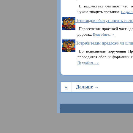
В ведомствах считают, что 
нужно вводить поэтапно.
Подробн
Пешеходов обяжут носить све
Пересечение проезжей части дл
дорогах.
Подробнее...
Потребителям предложили шпи
Во исполнение поручения Пр
проводится сбор информации с
Подробнее...
«
Дальше →
.