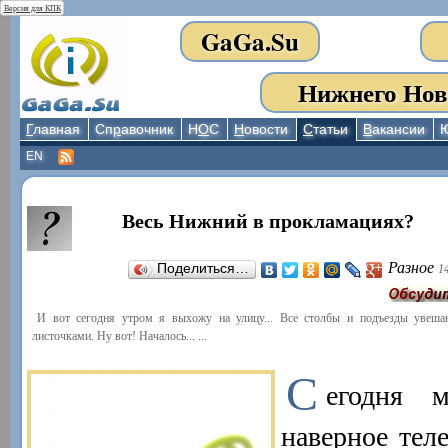
Версия для КПК
GaGa.Su
Нижнего Нов
Г
лавная
Сп
р
авочник
Н
О
С
Н
овости
С
татьи
В
акансии
EN
Весь Нижний в прокламациях?
Разное
Поделиться…
1
И вот сегодня утром я выхожу на улицу... Все столбы и подъезды увеш
листочками. Ну вот! Началось... ...
С
егодня 
наверное теле