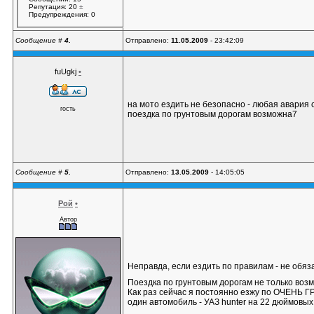
Репутация: 20
±
Предупреждения: 0
Сообщение #
4.
Отправлено:
11.05.2009
- 23:42:09
fuUgkj
•
на мото ездить не безопасно - любая авария
гость
поездка по грунтовым дорогам возможна7
Сообщение #
5.
Отправлено:
13.05.2009
- 14:05:05
Рой
•
Автор
Неправда, если ездить по правилам - не обя
Поездка по грунтовым дорогам не только воз
Как раз сейчас я постоянно езжу по ОЧЕНЬ ГР
один автомобиль - УАЗ hunter на 22 дюймовых 