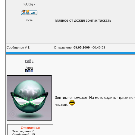
fuUgkj
•
главное от дождя зонтик таскать
гость
Сообщение #
3.
Отправлено:
09.05.2009
- 00:40:53
Рой
•
Автор
Зонтик не поможет. На мото ездить - грязи не
чистый.
Статистика:
Тем создано: 0
Сообщений: 15