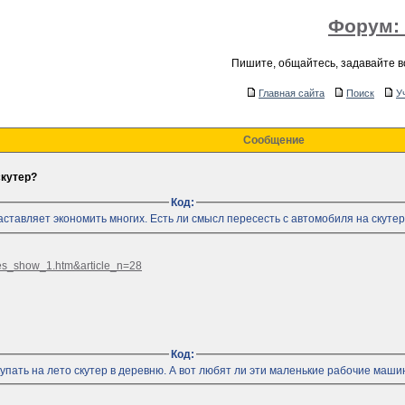
Форум:
Пишите, общайтесь, задавайте 
Главная сайта
Поиск
У
Сообщение
скутер?
Код:
аставляет экономить многих. Есть ли смысл пересесть с автомобиля на скуте
cles_show_1.htm&article_n=28
Код:
упать на лето скутер в деревню. А вот любят ли эти маленькие рабочие маш