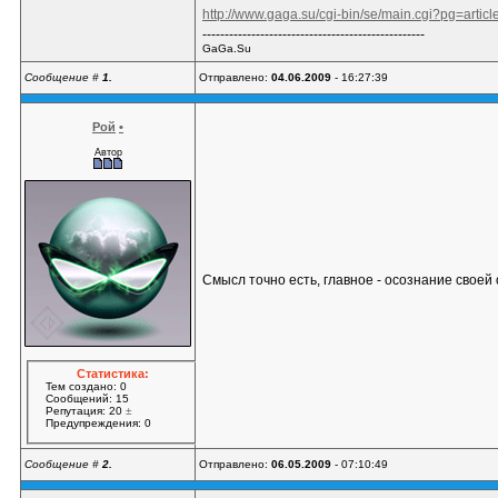
http://www.gaga.su/cgi-bin/se/main.cgi?pg=arti
--------------------------------------------------
GaGa.Su
Сообщение #
1.
Отправлено:
04.06.2009
- 16:27:39
Рой
•
Автор
Смысл точно есть, главное - осознание своей
Статистика:
Тем создано: 0
Сообщений: 15
Репутация: 20
±
Предупреждения: 0
Сообщение #
2.
Отправлено:
06.05.2009
- 07:10:49