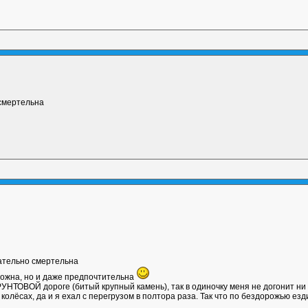
 смертельна
зательно смертельна
можна, но и даже предпочтительна
УНТОВОЙ дороге (битый крупный камень), так в одиночку меня не догонит ни 
колёсах, да и я ехал с перегрузом в полтора раза. Так что по бездорожью езд