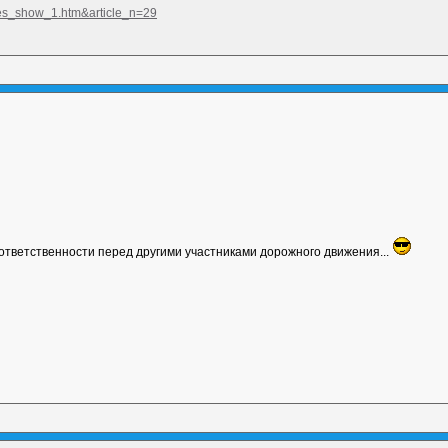
cles_show_1.htm&article_n=29
 ответственности перед другими участниками дорожного движения...