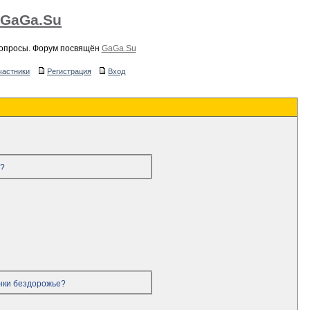
 GaGa.Su
вопросы. Форум посвящён
GaGa.Su
частники
Регистрация
Вход
р?
инки бездорожье?