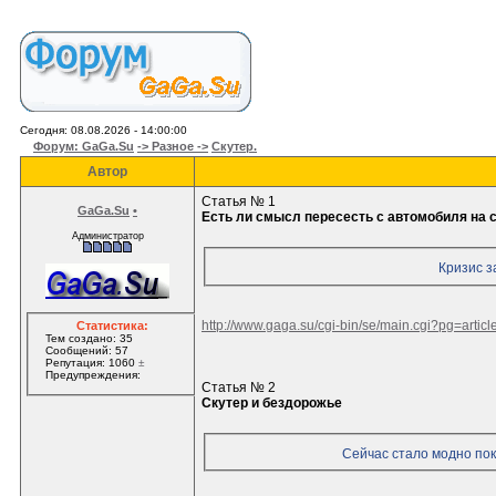
Сегодня: 08.08.2026 - 14:00:00
Форум: GaGa.Su
-> Разное ->
Скутер.
Автор
Статья № 1
GaGa.Su
•
Есть ли смысл пересесть с автомобиля на 
Администратор
Кризис з
http://www.gaga.su/cgi-bin/se/main.cgi?pg=arti
Статистика:
Тем создано: 35
Сообщений: 57
Репутация: 1060
±
Предупреждения:
Статья № 2
Скутер и бездорожье
Сейчас стало модно пок