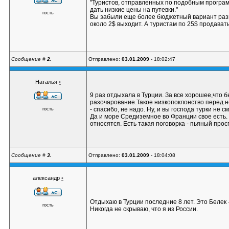
"Туристов, отправленных по подобным программ
дать низкие цены на путевки."
гость
Вы забыли еще более бюджетный вариант разме
около 2$ выходит. А туристам по 25$ продавать..
Сообщение #
2.
Отправлено:
03.01.2009
- 18:02:47
Наталья
•
9 раз отдыхала в Турции. За все хорошее,что 
разочарование.Такое низкопоклонство перед н
- спасибо, не надо. Ну, и вы господа турки не 
гость
Да и море Средиземное во Франции свое есть. У
относятся. Есть такая поговорка - пьяный просп
Сообщение #
3.
Отправлено:
03.01.2009
- 18:04:08
александр
•
Отдыхаю в Турции последние 8 лет. Это Белек -
гость
Никогда не скрываю, что я из России.