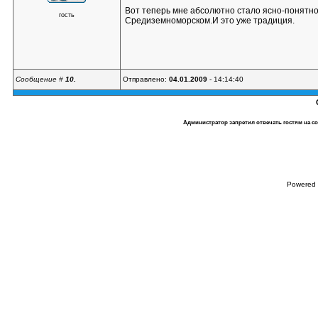
Вот теперь мне абсолютно стало ясно-понятно
гость
Средиземноморском.И это уже традиция.
Сообщение #
10.
Отправлено:
04.01.2009
- 14:14:40
Администратор запретил отвечать гостям на с
Powered