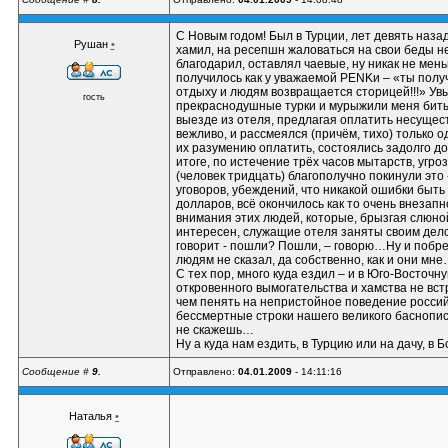
С Новым годом! Был в Турции, лет девять назад
Рушан
•
хамил, на ресепшн жаловаться на свои беды не
благодарил, оставлял чаевые, ну никак не ме
получилось как у уважаемой PENKи – «ты полу
отдыху и людям возвращается сторицей!!!» Ув
гость
прекраснодушные турки и мурыжили меня битых 
выезде из отеля, предлагая оплатить несуще
вежливо, и рассмеялся (причём, тихо) только о
их разумению оплатить, состоялись задолго до 
итоге, по истечение трёх часов мытарств, угро
(человек тридцать) благополучно покинули эт
уговоров, убеждений, что никакой ошибки быть 
долларов, всё окончилось как то очень внезапн
внимания этих людей, которые, брызгая слюной
интересен, служащие отеля заняты своим дело
говорит - пошли? Пошли, – говорю…Ну и побре
людям не сказал, да собственно, как и они мн
С тех пор, много куда ездил – и в Юго-Восточн
откровенного вымогательства и хамства не вс
чем пенять на непристойное поведение россий
бессмертные строки нашего великого баснопис
не скажешь…
Ну а куда нам ездить, в Турцию или на дачу, 
Сообщение #
9.
Отправлено:
04.01.2009
- 14:11:16
Наталья
•