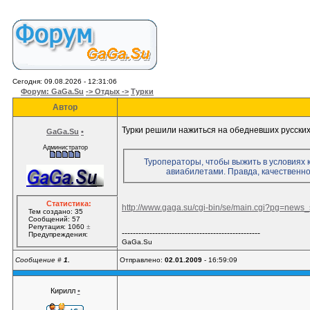
Сегодня: 09.08.2026 - 12:31:06
Форум: GaGa.Su
-> Отдых ->
Турки
Автор
Турки решили нажиться на обедневших русски
GaGa.Su
•
Администратор
Туроператоры, чтобы выжить в условиях 
авиабилетами. Правда, качественно
Статистика:
http://www.gaga.su/cgi-bin/se/main.cgi?pg=ne
Тем создано: 35
Сообщений: 57
Репутация: 1060
±
--------------------------------------------------
Предупреждения:
GaGa.Su
Сообщение #
1.
Отправлено:
02.01.2009
- 16:59:09
Кирилл
•