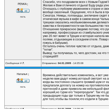
Спасибо, что поздравили всех с Новым Годом! 
PENKA
•
Желаю и Вам отличного отдыха! Буду рада узна
Отношусь с глубоким уважением к стране и свое
вообще сказочный. Ощущение, что я была в пр
Синатра. Немцы, голландцы, англичане сидят 
гость
этническая музыка в кафе в самом конце Чалыша
трешках оказались необыкновенными деликат
хамства и безграмотности как большинство тех
Отношение прекрасное (видимо потому, что ру
например, профессорши из стамбульского унив
уже 20 лет живет в Турции и которая напела м
поляки, отдыхающие в соседнем отеле. Повар н
гожусь в бабушки).
Осталось очень теплое чувство от отдыха, даж
"тетки".
Вывод: ты получаешь то, чего достоин, на чт
сторицей!!!
Сообщение #
7.
Отправлено:
04.01.2009
- 14:05:08
Наталья
•
Времена действительно изменились, и вот уже 
неделю вам дадут номер,который смотрит на анг
когда вы постоянно слышите громкий шум от ещ
предлагали доплату за номер на противоположн
гость
претензий и даже привезла им небольшой филь
хороший,но турки его "перепродали". Так что,д
предыдущие годы где только в Турции мы не б
для того,чтобы вы поняли,что ездили в Турцию
Сообщение #
8.
Отправлено:
04.01.2009
- 14:08:48