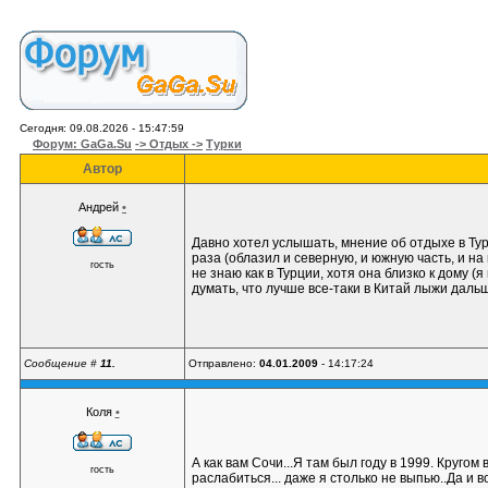
Сегодня: 09.08.2026 - 15:47:59
Форум: GaGa.Su
-> Отдых ->
Турки
Автор
Андрей
•
Давно хотел услышать, мнение об отдыхе в Тур
раза (облазил и северную, и южную часть, и на
гость
не знаю как в Турции, хотя она близко к дому (
думать, что лучше все-таки в Китай лыжи даль
Сообщение #
11.
Отправлено:
04.01.2009
- 14:17:24
Коля
•
А как вам Сочи...Я там был году в 1999. Круго
гость
раслабиться... даже я столько не выпью..Да и во