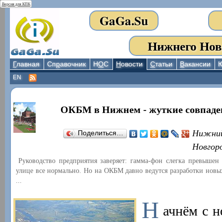
Версия для КПК
GaGa.Su
Нижнего Нов
Г
лавная
Сп
р
авочник
Н
О
С
Н
овости
С
татьи
В
акансии
EN
ОКБМ в Нижнем - жуткие совпаде
Нижни
Поделиться…
Новгор
Руководство предприятия заверяет: гамма-фон слегка превышен 
улице все нормально. Но на ОКБМ давно ведутся разработки новых
...
Н
ачнём с 