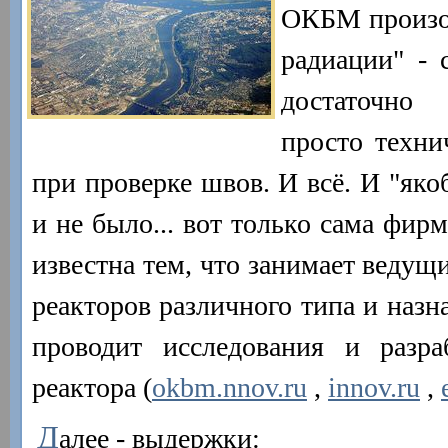
ОКБМ произош
радиации" - 
достаточно
просто техни
при проверке швов. И всё. И "яко
и не было... вот только сама фир
известна тем, что занимает ведущ
реакторов различного типа и назн
проводит исследования и разр
реактора (
okbm.nnov.ru
,
innov.ru
,
Д
алее - выдержки: