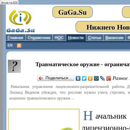
Версия для КПК
GaGa.Su
Нижнего Нов
Г
лавная
Сп
р
авочник
Н
О
С
Н
овости
С
татьи
В
акансии
EN
Травматическое оружие - огранича
Разное
Поделиться…
Начальник управления лицензионно-разрешительной работ
Леонид Веденов убежден, что россиян нужно учить стрелять, 
ношении травматического оружия ...
Н
ачаль
лицензионно-