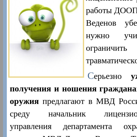
работы ДООП
Веденов уб
нужно учи
ограничи
травматическ
С
ерьезно
у
получения и ношения граждана
оружия
предлагают в МВД Росси
среду начальник лицензионн
управления департамента охр