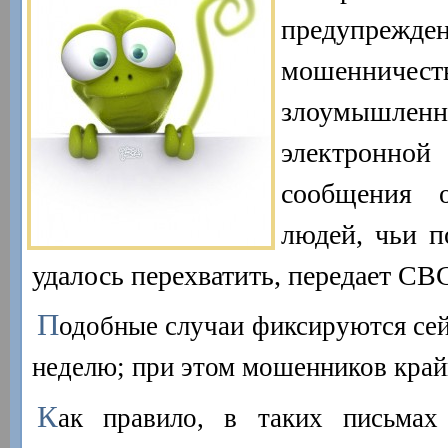
предупрежд
мошенни
злоумышлен
электронно
сообщения 
людей, чьи п
удалось перехватить, передает СВ
П
одобные случаи фиксируются сей
неделю; при этом мошенников крайн
К
ак правило, в таких письмах