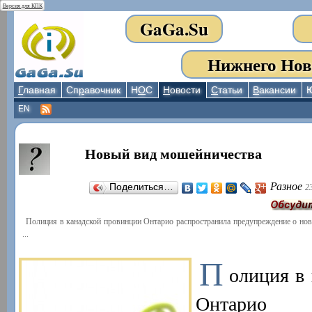
Версия для КПК
GaGa.Su
Нижнего Нов
Г
лавная
Сп
р
авочник
Н
О
С
Н
овости
С
татьи
В
акансии
EN
Новый вид мошейничества
Разное
Поделиться…
2
Полиция в канадской провинции Онтарио распространила предупреждение о но
...
П
олиция в
Онтарио 